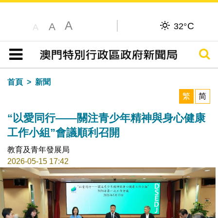
A
C
A
32°
A
搜尋
目錄
首頁
新聞
繁
简
“以愛同行——關注青少年精神與身心健康
工作小組”會議順利召開
教育及青年發展局
2026-05-15 17:42