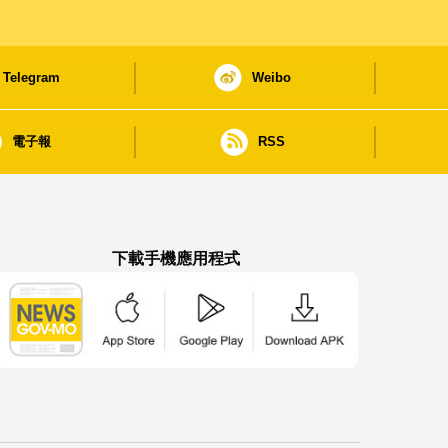
Telegram
Weibo
電子報
RSS
下載手機應用程式
澳門政府新聞 APP - App Store 下載
澳門政府新聞 APP - Google Pla
澳門政府新聞 APP -