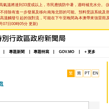
將達到33度或以上，市民應慎防中暑，適時補充水分。 (於 202
不排除有進一步發展及移向南海北部的可能。預料受該系統及
高溫觸發引起的強對流，可能在下午至晚間為本澳帶來強雷雨
07日00時05分 更新)
專題新聞
專題特寫
GOV.MO
+ 更多
繁
简
PT
EN
戳