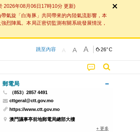
6年08月06日17時10分 更新)
熱帶氣旋「白海豚」共同帶來的內陸氣流影響，本
及強烈陣風。本局正密切監測有關系統發展情況，
A
A
跳至內容
26°
C
A
郵電局
（853）2857 4491
cttgeral@ctt.gov.mo
https://www.ctt.gov.mo
澳門議事亭前地郵電局總部大樓
+ 更多