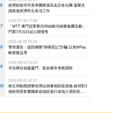
6
經濟財政司司長率團隊落區走訪各社團 凝聚共
識推進經濟民生各項工作
2026-07-30 17:08
7
「WTT 澳門冠軍賽2026由銀河娛樂集團呈獻」
門票7月31日起公開發售
2026-08-05 15:14
8
警情通告：提防網購“掃碼登記”詐騙 以免MPay
帳號被盜用
2026-08-03 22:03
9
岑浩輝在福建廈門、龍岩兩市考察調研
2026-08-05 20:27
10
衛生局動態調整埃博拉病毒病防疫措施 維持對3
個疫情受影響國家或地區進行加強入境防疫措
施