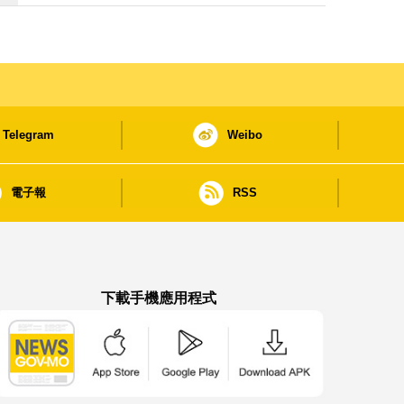
Telegram
Weibo
電子報
RSS
下載手機應用程式
澳門政府新聞 APP - App Store 下載
澳門政府新聞 APP - Google Pla
澳門政府新聞 APP -