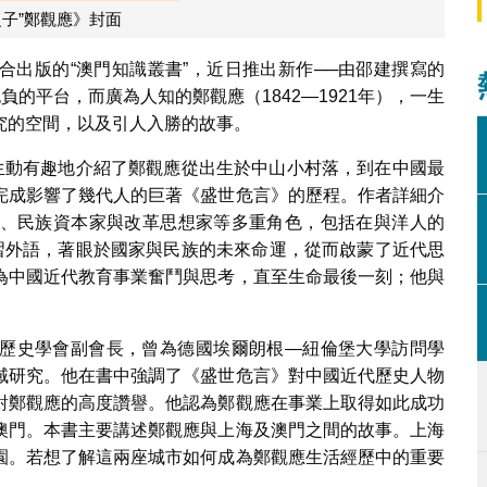
之子”鄭觀應》封面
合出版的“澳門知識叢書”，近日推出新作──由邵建撰寫的
負的平台，而廣為人知的鄭觀應（1842—1921年），一生
究的空間，以及引人入勝的故事。
，生動有趣地介紹了鄭觀應從出生於中山小村落，到在中國最
完成影響了幾代人的巨著《盛世危言》的歷程。作者詳細介
、民族資本家與改革思想家等多重角色，包括在與洋人的
學習外語，著眼於國家與民族的未來命運，從而啟蒙了近代思
為中國近代教育事業奮鬥與思考，直至生命最後一刻；他與
歷史學會副會長，曾為德國埃爾朗根—紐倫堡大學訪問學
域研究。他在書中強調了《盛世危言》對中國近代歷史人物
對鄭觀應的高度讚譽。他認為鄭觀應在事業上取得如此成功
澳門。本書主要講述鄭觀應與上海及澳門之間的故事。上海
園。若想了解這兩座城市如何成為鄭觀應生活經歷中的重要