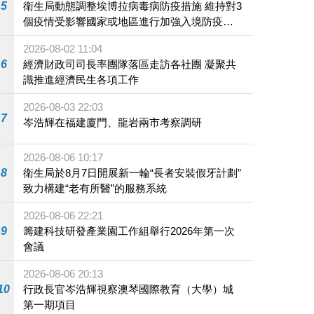
5
衛生局動態調整埃博拉病毒病防疫措施 維持對3
個疫情受影響國家或地區進行加強入境防疫措
施
2026-08-02 11:04
6
經濟財政司司長率團隊落區走訪各社團 凝聚共
識推進經濟民生各項工作
2026-08-03 22:03
7
岑浩輝在福建廈門、龍岩兩市考察調研
2026-08-06 10:17
8
衛生局於8月7日開展新一輪“長者安裝假牙計劃”
致力構建“老有所醫”的服務系統
2026-08-06 22:21
9
籌建科技研發產業園工作組舉行2026年第一次
會議
2026-08-06 20:13
10
行政長官岑浩輝視察澳琴國際教育（大學）城
第一期項目