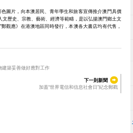
美彩色圖片，向本澳居民、青年學生和旅客宣傳推介澳門具價
蓋人文歷史、宗教、藝術、經濟等範疇，是以弘揚澳門鄉土文
子”鄭觀應》在港澳地區同時發行，本澳各大書店均有代售，
物建築妥善做好應對工作
下一則新聞
加蓋“世界電信和信息社會日”紀念郵戳