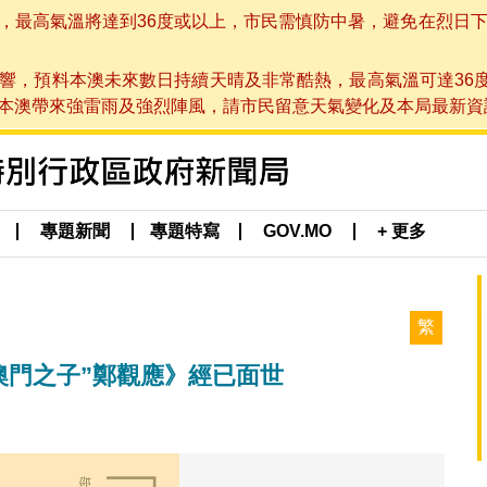
高氣溫將達到36度或以上，市民需慎防中暑，避免在烈日下進行戶
響，預料本澳未來數日持續天晴及非常酷熱，最高氣溫可達36
帶來強雷雨及強烈陣風，請市民留意天氣變化及本局最新資訊。(於 2
專題新聞
專題特寫
GOV.MO
+ 更多
繁
“澳門之子”鄭觀應》經已面世