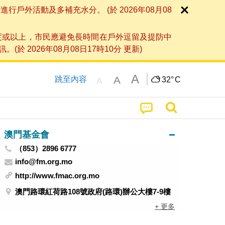
外活動及多補充水分。 (於 2026年08月08
度或以上，市民應避免長時間在戶外逗留及提防中
026年08月08日17時10分 更新)
A
A
跳至內容
32°
C
A
澳門基金會
（853）2896 6777
info@fm.org.mo
http://www.fmac.org.mo
澳門路環紅荷路108號政府(路環)辦公大樓7-9樓
+ 更多