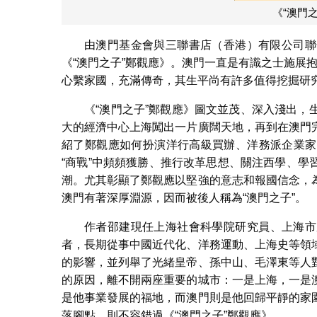
《“澳門
由澳門基金會與三聯書店（香港）有限公司聯
《“澳門之子”鄭觀應》。澳門一直是有識之士施展抱
心繫家國，充滿傳奇，其生平尚有許多值得挖掘研
《“澳門之子”鄭觀應》圖文並茂、深入淺出
大的經濟中心上海闖出一片廣闊天地，再到在澳門
紹了鄭觀應如何扮演洋行高級買辦、洋務派企業家
“商戰”中頻頻獲勝、推行改革思想、關注西學、
潮。尤其彰顯了鄭觀應以堅強的意志和報國信念，
澳門有著深厚淵源，因而被後人稱為“澳門之子”。
作者邵建現任上海社會科學院研究員、上海市
者，長期從事中國近代化、洋務運動、上海史等領
的影響，並列舉了光緒皇帝、孫中山、毛澤東等人
的原因，離不開兩座重要的城市：一是上海，一是
是他事業發展的福地，而澳門則是他回歸平靜的家
落腳點，則不容錯過《“澳門之子”鄭觀應》。