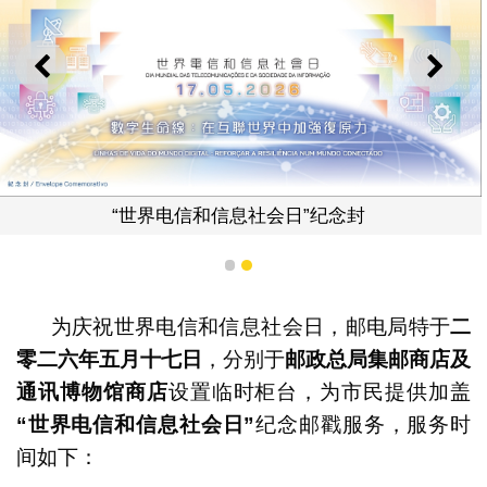
上一则
下一
“世界电信和信息社会日”纪念封
1
2
为庆祝世界电信和信息社会日，邮电局特于
二
零二六年五月十七日
，分别于
邮政总局集邮商店及
通讯博物馆商店
设置临时柜台，为市民提供加盖
“
世界电信和信息社会日
”
纪念邮戳服务，服务时
间如下：