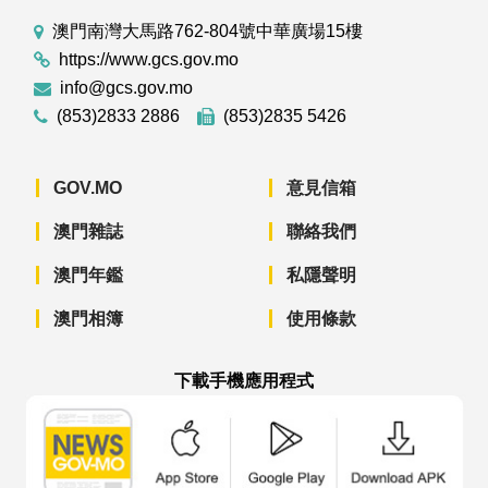
澳門南灣大馬路762-804號中華廣場15樓
https://www.gcs.gov.mo
info@gcs.gov.mo
(853)2833 2886
(853)2835 5426
GOV.MO
意見信箱
澳門雜誌
聯絡我們
澳門年鑑
私隱聲明
澳門相簿
使用條款
下載手機應用程式
澳門政府新聞 APP - App Store 下載
澳門政府新聞 APP - Googl
澳門政府新聞 