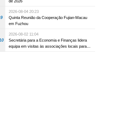
de 2026
2026-08-04 20:23
9
Quinta Reunião da Cooperação Fujian-Macau
em Fuzhou
2026-08-02 11:04
10
Secretária para a Economia e Finanças lidera
equipa em visitas às associações locais para
consolidar consensos e promover os trabalhos
nas áreas económica e social