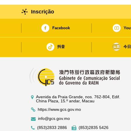
Inscrição
Facebook
You
抖音
今
Avenida da Praia Grande, nos. 762-804, Edif.
China Plaza, 15.º andar, Macau
https://www.gcs.gov.mo
info@gcs.gov.mo
(853)2833 2886
(853)2835 5426