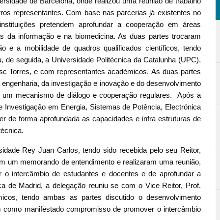
rsidade de Barcelona, onde realizou uma reunião de trabalho
ros representantes. Com base nas parcerias já existentes no
instituições pretendem aprofundar a cooperação em áreas
s da informação e na biomedicina. As duas partes trocaram
e a mobilidade de quadros qualificados científicos, tendo
u, de seguida, a Universidade Politécnica da Catalunha (UPC),
esc Torres, e com representantes académicos. As duas partes
engenharia, da investigação e inovação e do desenvolvimento
de um mecanismo de diálogo e cooperação regulares. Após a
 Investigação em Energia, Sistemas de Potência, Electrónica
cer de forma aprofundada as capacidades e infra estruturas de
técnica.
idade Rey Juan Carlos, tendo sido recebida pelo seu Reitor,
ram um memorando de entendimento e realizaram uma reunião,
 o intercâmbio de estudantes e docentes e de aprofundar a
ica de Madrid, a delegação reuniu se com o Vice Reitor, Prof.
icos, tendo ambas as partes discutido o desenvolvimento
m como manifestado compromisso de promover o intercâmbio