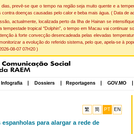
dias, prevê-se que o tempo na região seja muito quente e a temper
 contra doenças causadas pelo calor e beba mais água. ( Data de a
, actualmente, localizada perto da Ilha de Hainan se intensifique
a tempestade tropical “Dolphin”, o tempo em Macau vai continuar so
atenção à forte convecção desencadeada pelas elevadas temperatur
 monitorizar a evolução do referido sistema, pelo que, apela-se à 
 2026-08-07 07H20 )
Infografia
Dossiers
Reportagens
GOV.MO
繁
简
PT
EN
 espanholas para alargar a rede de