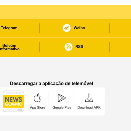
Telegram
Weibo
Boletim
RSS
informativo
Descarregar a aplicação de telemóvel
Aplicação de telemóvel “Notícias do Governo
Aplicação de telemóvel “Notícia
Aplicação de telem