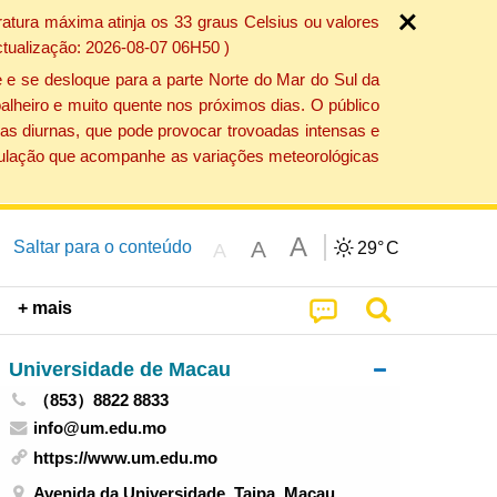
atura máxima atinja os 33 graus Celsius ou valores
ctualização: 2026-08-07 06H50 )
 e se desloque para a parte Norte do Mar do Sul da
alheiro e muito quente nos próximos dias. O público
as diurnas, que pode provocar trovoadas intensas e
população que acompanhe as variações meteorológicas
A
A
Saltar para o conteúdo
29°
C
A
+ mais
Universidade de Macau
（853）8822 8833
info@um.edu.mo
https://www.um.edu.mo
Avenida da Universidade, Taipa, Macau,