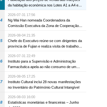
da habitação económica nos Lotes A1 a A4 e
A12 da Zona A dos Novos Aterros
2026-07-31 17:56
4
Ng Wai Han nomeada Coordenadora da
Comissão Executiva da Zona de Cooperação
Aprofundada entre Guangdong e Macau em
2026-08-04 21:35
Hengqin
5
Chefe do Executivo reúne-se com dirigentes da
província de Fujian e realiza visita de trabalho
em Fuzhou
2026-07-31 22:49
6
Instituto para a Supervisão e Administração
Farmacêutica apela ao não consumo de um
produto com substâncias medicamentosas
2026-08-05 17:25
ocidentais
7
Instituto Cultural inclui 28 novas manifestações
no Inventário do Património Cultural Intangível
2026-08-03 16:00
8
Estatísticas monetárias e financeiras – Junho