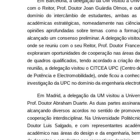
Em Barcelona, a delegação da UM visitou a Unive
com o Reitor, Prof. Doutor Joan Guàrdia Olmos, e out
domínio do intercâmbio de estudantes, ambas as 
académicas estratégicas, nomeadamente nas ciência
opiniões aprofundadas sobre temas como a formação 
alcançado um consenso preliminar. A delegação visito
onde se reuniu com o seu Reitor, Prof. Doutor Franc
exploraram oportunidades de cooperação nas áreas da 
de quadros qualificados, tendo acordado a criação 
reunião, a delegação visitou o CITCEA UPC (Centro de
de Potência e Electromobilidade), onde ficou a conhe
investigação da UPC no domínio da engenharia electro
Em Madrid, a delegação da UM visitou a Univers
Prof. Doutor Abraham Duarte. As duas partes assina
alcançando diversos acordos no sentido de promover
cooperação interdisciplinar. Na Universidade Politécn
Doutor Luis Salgado, e com representantes académ
académico nas áreas do design e da engenharia, be