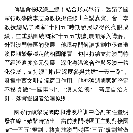
傳達會採取線上線下結合形式舉行，邀請了國
家行政學院李志勇教授擔任線上主講嘉賓。會上李
教授總結了國家“十四五”時期發展取得的亮眼成
績，並重點圍繞國家“十五五”規劃展開深入講解。
針對澳門特區的發展，他還專門解讀規劃中促進港
澳長期繁榮穩定的相關部署，包括持續支持澳門特
區經濟適度多元發展，深化粵港澳合作與琴澳一體
化發展，支持澳門特區深度參與共建“一帶一路”，
發揮中西文明交流窗口作用。他亦強調國家將堅定
不移貫徹“一國兩制”、“澳人治澳”、高度自治方
針，落實愛國者治澳原則。
國家行政學院國際和港澳培訓中心副主任董明
發在線上致辭時指出，當前澳門特區正主動對接國
家“十五五”規劃，將實施澳門特區“三五”規劃當做