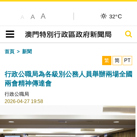
A
C
A
32°
A
搜尋
目錄
首頁
新聞
繁
简
PT
行政公職局為各級別公務人員舉辦兩場全國
兩會精神傳達會
行政公職局
2026-04-27 19:58