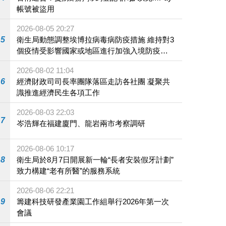
帳號被盜用
2026-08-05 20:27
5
衛生局動態調整埃博拉病毒病防疫措施 維持對3
個疫情受影響國家或地區進行加強入境防疫措
施
2026-08-02 11:04
6
經濟財政司司長率團隊落區走訪各社團 凝聚共
識推進經濟民生各項工作
2026-08-03 22:03
7
岑浩輝在福建廈門、龍岩兩市考察調研
2026-08-06 10:17
8
衛生局於8月7日開展新一輪“長者安裝假牙計劃”
致力構建“老有所醫”的服務系統
2026-08-06 22:21
9
籌建科技研發產業園工作組舉行2026年第一次
會議