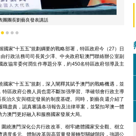
表團團長劉藝良發表講話
1
2
3
4
5
握國家“十五五”規劃綱要的戰略部署，特區政府今（27）日
會，由行政法務司司長黃少澤、中央政府駐澳門聯絡辦公室副
國政協常委何潤生作專題分享，約450名特區政府領導及主
繞國家“十五五”規劃，深入闡釋其賦予澳門的戰略機遇，並
，特區政府公務人員也需不斷加强學習、準確領會行政主導
特區長治久安與穩定發展的制度基礎。同時，劉藝良還介紹了
法履職盡責，認真審議各項報告及法律草案，並緊扣琴澳一體
助力澳門更好融入和服務國家發展大局。
劃，圍繞澳門深化公共行政改革、樹牢總體國家安全觀、樹立
濟適度多元、體制改革與高質量發展轉型關鍵階段，強調公