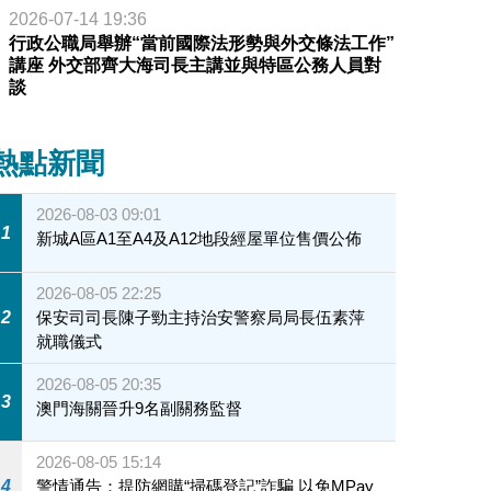
2026-07-14 19:36
行政公職局舉辦“當前國際法形勢與外交條法工作”
講座 外交部齊大海司長主講並與特區公務人員對
談
熱點新聞
2026-08-03 09:01
1
新城A區A1至A4及A12地段經屋單位售價公佈
2026-08-05 22:25
2
保安司司長陳子勁主持治安警察局局長伍素萍
就職儀式
2026-08-05 20:35
3
澳門海關晉升9名副關務監督
2026-08-05 15:14
4
警情通告：提防網購“掃碼登記”詐騙 以免MPay