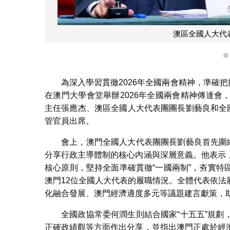
澳區全國人大代
為深入學習貫徹2026年全國兩會精神，準確把
在澳門大學會堂舉辦2026年全國兩會精神傳達
主任張應杰、澳區全國人大代表團團長劉藝良和全
管官員出席。
會上，澳門全國人大代表團團長劉藝良首先圍
分享行政主導體制的核心內涵與深層意義。他表示
核心原則，堅持全面準確貫徹“一國兩制”，夯實
澳門12位全國人大代表的履職情況。全體代表依
化融合發展、澳門經濟適度多元等議題建言獻策，
全國政協常委何潤生則結合國家“十五五”規
正確政績觀等方面作出分享，並指出澳門正處於經