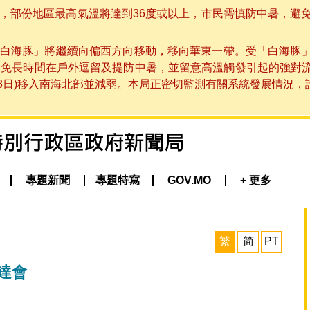
部份地區最高氣溫將達到36度或以上，市民需慎防中暑，避免在烈
白海豚」將繼續向偏西方向移動，移向華東一帶。受「白海豚
避免長時間在戶外逗留及提防中暑，並留意高溫觸發引起的強對
8日)移入南海北部並減弱。本局正密切監測有關系統發展情況，請市
專題新聞
專題特寫
GOV.MO
+ 更多
繁
简
PT
達會