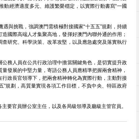
推動經濟適度多元、維護繁榮穩定，以實際行動書寫“一國
機遇與挑戰，強調澳門需積極對接國家“十五五”規劃，持續
打造國際高端人才集聚高地，發揮好澳門內聯外通的作用；
調查研究、科學決策、改革攻堅，以及應急處突及落實執行
層公務人員在公共行政治理中擔當關鍵角色，是切實提升政
質量發展的中堅力量，寄語公務人員應精準把握兩會精神，
在行政長官領導下，把兩會精神轉化為實際行動，主動對接
三五”規劃，高質量實現各項工作目標，不負中央、特區政府
各主要官員辦公室主任，以及各局級領導及廳級主管官員。