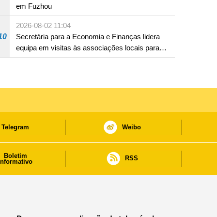
em Fuzhou
2026-08-02 11:04
10
Secretária para a Economia e Finanças lidera
equipa em visitas às associações locais para
consolidar consensos e promover os trabalhos
nas áreas económica e social
Telegram
Weibo
Boletim
RSS
informativo