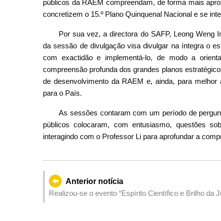
públicos da RAEM compreendam, de forma mais aprofu
concretizem o 15.º Plano Quinquenal Nacional e se int
Por sua vez, a directora do SAFP, Leong Weng In
da sessão de divulgação visa divulgar na íntegra o e
com exactidão e implementá-lo, de modo a orienta
compreensão profunda dos grandes planos estratégicos
de desenvolvimento da RAEM e, ainda, para melhor a
para o País.
As sessões contaram com um período de pergunta
públicos colocaram, com entusiasmo, questões s
interagindo com o Professor Li para aprofundar a comp
Anterior notícia
Realizou-se o evento “Espírito Científico e Brilho da
Tecnológica de Hangzhou e Jovens de Macau 2026” e
científica e tecnológica dos jovens de Macau