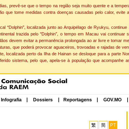
dias, prevê-se que o tempo na região seja muito quente e a tempe
ão que tome medidas contra doenças causadas pelo calor, evite ac
 “Dolphin”, localizada junto ao Arquipélago de Ryukyu, continue 
ntinental trazida pelo “Dolphin”, o tempo em Macau vai continuar
dãos devem evitar a permanência prolongada ao ar livre e tomar m
ras, que poderá provocar aguaceiros, trovoadas e rajadas de vento 
e, localizada perto da Ilha de Hainan se desloque para a parte No
ferido sistema, pelo que, apela-se à população que acompanhe a
Infografia
Dossiers
Reportagens
GOV.MO
繁
简
PT