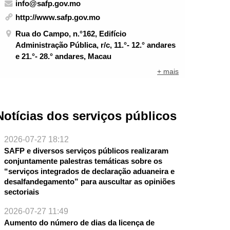
info@safp.gov.mo
http://www.safp.gov.mo
Rua do Campo, n.°162, Edifício
Administração Pública, r/c, 11.°- 12.° andares
e 21.°- 28.° andares, Macau
+ mais
Notícias dos serviços públicos
2026-07-27 18:12
SAFP e diversos serviços públicos realizaram
conjuntamente palestras temáticas sobre os
“serviços integrados de declaração aduaneira e
desalfandegamento” para auscultar as opiniões
sectoriais
2026-07-27 11:49
Aumento do número de dias da licença de