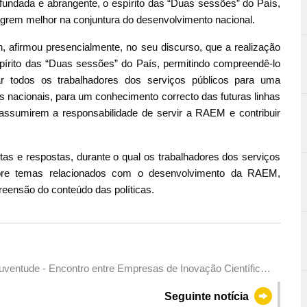
ndada e abrangente, o espírito das “Duas sessões” do País,
egrem melhor na conjuntura do desenvolvimento nacional.
, afirmou presencialmente, no seu discurso, que a realização
spírito das “Duas sessões” do País, permitindo compreendê-lo
r todos os trabalhadores dos serviços públicos para uma
 nacionais, para um conhecimento correcto das futuras linhas
ssumirem a responsabilidade de servir a RAEM e contribuir
s e respostas, durante o qual os trabalhadores dos serviços
obre temas relacionados com o desenvolvimento da RAEM,
reensão do conteúdo das políticas.
 Juventude - Encontro entre Empresas de Inovação Científica e
m Macau para estimular o espírito inovador na exploração
Seguinte notícia