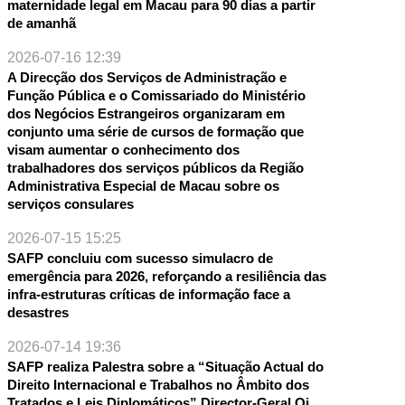
NTE
maternidade legal em Macau para 90 dias a partir
de amanhã
2026-07-16 12:39
A Direcção dos Serviços de Administração e
Função Pública e o Comissariado do Ministério
dos Negócios Estrangeiros organizaram em
conjunto uma série de cursos de formação que
visam aumentar o conhecimento dos
trabalhadores dos serviços públicos da Região
Administrativa Especial de Macau sobre os
serviços consulares
2026-07-15 15:25
SAFP concluiu com sucesso simulacro de
emergência para 2026, reforçando a resiliência das
infra-estruturas críticas de informação face a
desastres
2026-07-14 19:36
SAFP realiza Palestra sobre a “Situação Actual do
Direito Internacional e Trabalhos no Âmbito dos
Tratados e Leis Diplomáticos” Director-Geral Qi