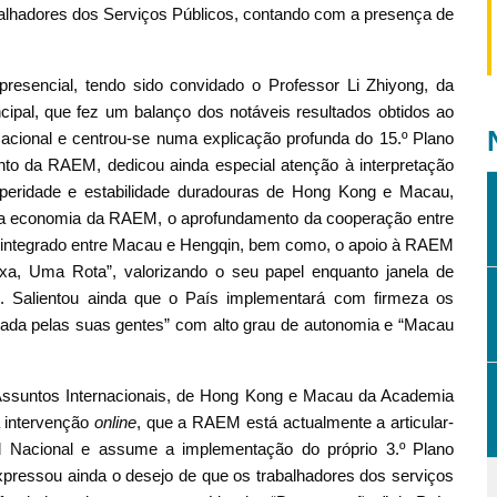
alhadores dos Serviços Públicos, contando com a presença de
resencial, tendo sido convidado o Professor Li Zhiyong, da
pal, que fez um balanço dos notáveis resultados obtidos ao
acional e centrou-se numa explicação profunda do 15.º Plano
to da RAEM, dedicou ainda especial atenção à interpretação
peridade e estabilidade duradouras de Hong Kong e Macau,
a da economia da RAEM, o aprofundamento da cooperação entre
integrado entre Macau e Hengqin, bem como, o apoio à RAEM
xa, Uma Rota”, valorizando o seu papel enquanto janela de
al. Salientou ainda que o País implementará com firmeza os
nada pelas suas gentes” com alto grau de autonomia e “Macau
 Assuntos Internacionais, de Hong Kong e Macau da Academia
a intervenção
online
, que a RAEM está actualmente a articular-
l Nacional e assume a implementação do próprio 3.º Plano
pressou ainda o desejo de que os trabalhadores dos serviços