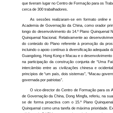
que tiveram lugar no Centro de Formação para os Trab
cerca de 300 trabalhadores.
As sessões realizaram-se em formato
online
e p
Academia de Governação da China, como orador princi
longo do desenvolvimento do 14.º Plano Quinquenal N
Quinquenal Nacional. Relativamente ao desenvolvimen
do conteúdo do Plano referente à promoção da pros
incluindo o apoio contínuo à diversificação adequad
Guangdong, Hong Kong e Macau e o desenvolvimento 
na participação da construção conjunta de “Uma Fai
intercâmbio entre as civilizações chinesa e ocident
princípios de “um país, dois sistemas”, “Macau gover
governada por patriotas”.
O vice-director do Centro de Formação para os
de Governação da China, Dong Mingfa, referiu, na su
se de forma proactiva com o 15.º Plano Quinquena
Quinquenal como uma tarefa de máxima prioridade. Ex