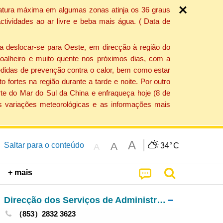
ratura máxima em algumas zonas atinja os 36 graus
tividades ao ar livre e beba mais água. ( Data de
a deslocar-se para Oeste, em direcção à região do
 soalheiro e muito quente nos próximos dias, com a
edidas de prevenção contra o calor, bem como estar
fortes na região durante a tarde e noite. Por outro
rte do Mar do Sul da China e enfraqueça hoje (8 de
s variações meteorológicas e as informações mais
A
A
Saltar para o conteúdo
34°
C
A
+ mais
Direcção dos Serviços de Administração e Função Pública
（853）2832 3623