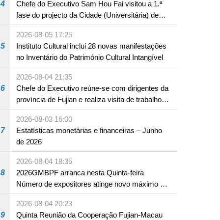
4
Chefe do Executivo Sam Hou Fai visitou a 1.ª
fase do projecto da Cidade (Universitária) de
Educação Internacional de Macau e Hengqin
2026-08-05 17:25
5
Instituto Cultural inclui 28 novas manifestações
no Inventário do Património Cultural Intangível
2026-08-04 21:35
6
Chefe do Executivo reúne-se com dirigentes da
província de Fujian e realiza visita de trabalho
em Fuzhou
2026-08-03 16:00
7
Estatísticas monetárias e financeiras – Junho
de 2026
2026-08-04 18:35
8
2026GMBPF arranca nesta Quinta-feira
Número de expositores atinge novo máximo em
18 anos
2026-08-04 20:23
9
Quinta Reunião da Cooperação Fujian-Macau