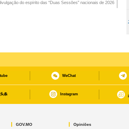
Governo da RAEM realiza sessão de divulgação do espírito das “Duas Sessões” nacionais de 2026
tube
WeChat
日头条
Instagram
GOV.MO
Opiniões