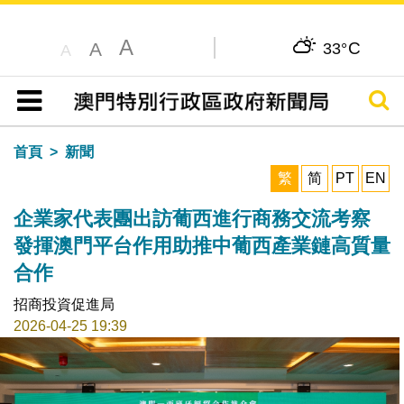
A
C
A
33°
A
搜尋
目錄
首頁
新聞
繁
简
PT
EN
企業家代表團出訪葡西進行商務交流考察
發揮澳門平台作用助推中葡西產業鏈高質量
合作
招商投資促進局
2026-04-25 19:39