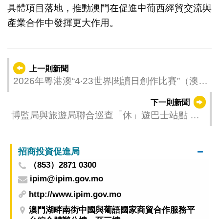
具體項目落地，推動澳門在促進中葡西經貿交流與
產業合作中發揮更大作用。
上一則新聞
2026年粵港澳“4‧23世界閱讀日創作比賽”（澳門
區） 頒獎典禮及文化局公共圖書館義工嘉許禮
下一則新聞
圓滿舉行
博監局與旅遊局聯合巡查「休」遊巴士站點 確
保引客入區順暢有序
招商投資促進局
（853）2871 0300
ipim@ipim.gov.mo
http://www.ipim.gov.mo
澳門湖畔南街中國與葡語國家商貿合作服務平