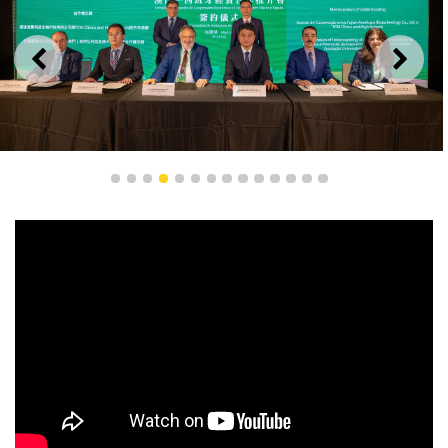
上一則
下一
1
2
3
4
5
6
7
8
9
10
11
12
13
14
分別於葡萄牙及西班牙舉辦之經貿合作推介會上安排多項
合作項目簽署