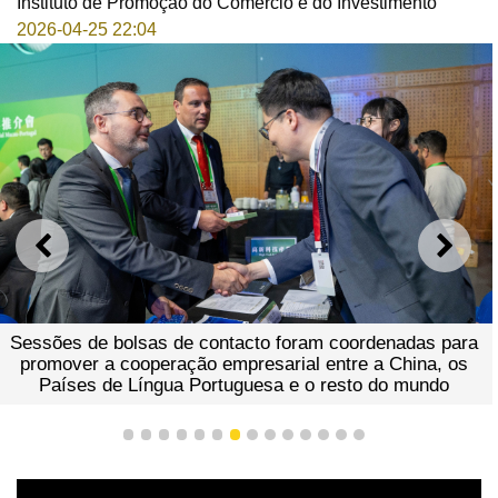
Instituto de Promoção do Comércio e do Investimento
2026-04-25 22:04
ANTERIOR
SEGU
Sessões de bolsas de contacto foram coordenadas para
promover a cooperação empresarial entre a China, os
Países de Língua Portuguesa e o resto do mundo
1
2
3
4
5
6
7
8
9
10
11
12
13
14