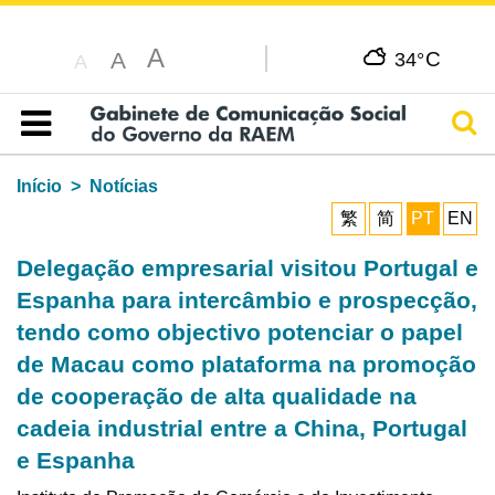
A
C
A
34°
A
Pesq
Índice
Início
Notícias
繁
简
PT
EN
Delegação empresarial visitou Portugal e
Espanha para intercâmbio e prospecção,
tendo como objectivo potenciar o papel
de Macau como plataforma na promoção
de cooperação de alta qualidade na
cadeia industrial entre a China, Portugal
e Espanha