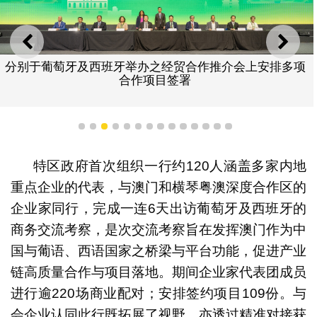
上一则
下一
分别于葡萄牙及西班牙举办之经贸合作推介会上安排多项
合作项目签署
1
2
3
4
5
6
7
8
9
10
11
12
13
14
特区政府首次组织一行约120人涵盖多家内地
重点企业的代表，与澳门和横琴粤澳深度合作区的
企业家同行，完成一连6天出访葡萄牙及西班牙的
商务交流考察，是次交流考察旨在发挥澳门作为中
国与葡语、西语国家之桥梁与平台功能，促进产业
链高质量合作与项目落地。期间企业家代表团成员
进行逾220场商业配对；安排签约项目109份。与
会企业认同此行既拓展了视野，亦透过精准对接获