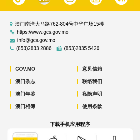
澳门南湾大马路762-804号中华广场15楼
https://www.gcs.gov.mo
info@gcs.gov.mo
(853)2833 2886
(853)2835 5426
GOV.MO
意见信箱
澳门杂志
联络我们
澳门年鉴
私隐声明
澳门相簿
使用条款
下载手机应用程序
澳门政府新闻 APP - App Store 下载
澳门政府新闻 APP - Googl
澳门政府新闻 