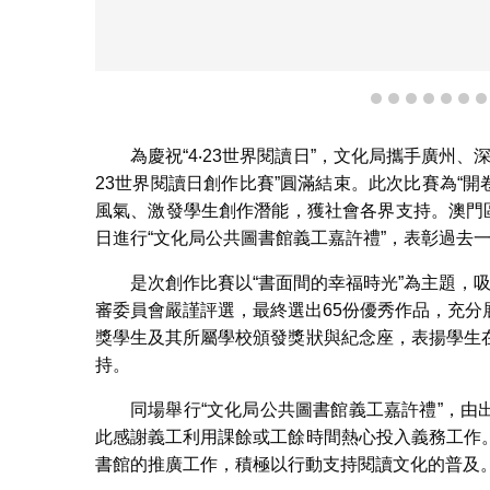
1
2
3
4
5
6
為慶祝“4‧23世界閱讀日”，文化局攜手廣州、
23世界閱讀日創作比賽”圓滿結束。此次比賽為“開
風氣、激發學生創作潛能，獲社會各界支持。澳門
日進行“文化局公共圖書館義工嘉許禮”，表彰過去
是次創作比賽以“書面間的幸福時光”為主題，吸
審委員會嚴謹評選，最終選出65份優秀作品，充
獎學生及其所屬學校頒發獎狀與紀念座，表揚學生
持。
同場舉行“文化局公共圖書館義工嘉許禮”，由出
此感謝義工利用課餘或工餘時間熱心投入義務工作
書館的推廣工作，積極以行動支持閱讀文化的普及