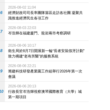
施
2026-08-02 11:04
6
經濟財政司司長率團隊落區走訪各社團 凝聚共
識推進經濟民生各項工作
2026-08-03 22:03
7
岑浩輝在福建廈門、龍岩兩市考察調研
2026-08-06 10:17
8
衛生局於8月7日開展新一輪“長者安裝假牙計劃”
致力構建“老有所醫”的服務系統
2026-08-06 22:21
9
籌建科技研發產業園工作組舉行2026年第一次
會議
2026-08-06 20:13
10
行政長官岑浩輝視察澳琴國際教育（大學）城
第一期項目