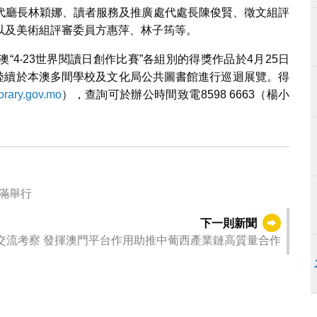
代廳長林穎娜、讀者服務及推廣處代處長陳俊賢、徵文組評
以及美術組評審委員方惠萍、林子筠等。
4‧23世界閱讀日創作比賽”各組別的得獎作品於4月25日
起陸續於本澳多間學校及文化局公共圖書館進行巡迴展覽。得
brary.gov.mo
），查詢可於辦公時間致電8598 6663（楊小
滿舉行
下一則新聞
企業家代表團出訪葡西進行商務交流考察 發揮澳門平台作用助推中葡西產業鏈高質量合作