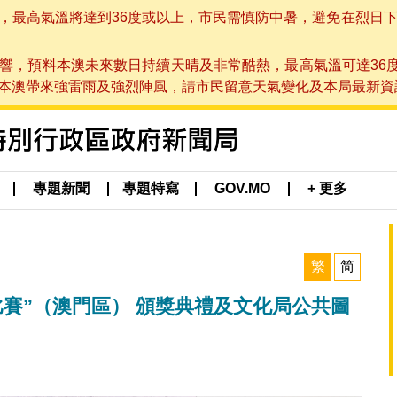
高氣溫將達到36度或以上，市民需慎防中暑，避免在烈日下進行戶
響，預料本澳未來數日持續天晴及非常酷熱，最高氣溫可達36
帶來強雷雨及強烈陣風，請市民留意天氣變化及本局最新資訊。(於 2
專題新聞
專題特寫
GOV.MO
+ 更多
繁
简
作比賽”（澳門區） 頒獎典禮及文化局公共圖