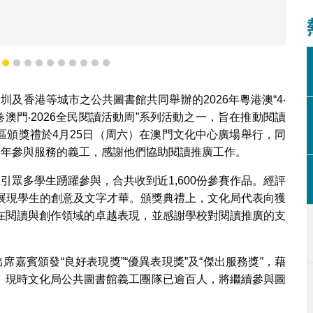
美術組評審委員林
7
8
9
10
11
12
13
14
15
16
17
深圳及香港等城市之公共圖書館共同舉辦的2026年粵港澳“4‧
卷澳門‧2026全民閱讀活動周”系列活動之一，旨在推動閱讀
區頒獎禮於4月25日（周六）在澳門文化中心廣場舉行，同
一年參與服務的義工，感謝他們協助閱讀推廣工作。
引眾多學生踴躍參與，合共收到近1,600份參賽作品。經評
分展現學生的創意及文字才華。頒獎典禮上，文化局代表向獲
在閱讀與創作領域的卓越表現，並感謝學校對閱讀推廣的支
席嘉賓頒發“良好表現獎”“優異表現獎”及“傑出服務獎”，藉
。現時文化局公共圖書館義工團隊已逾百人，將繼續參與圖
。