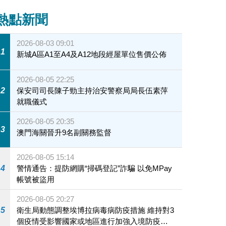
熱點新聞
子筠頒發中小組冠軍、亞軍、季軍
2026-08-03 09:01
1
新城A區A1至A4及A12地段經屋單位售價公佈
2026-08-05 22:25
2
保安司司長陳子勁主持治安警察局局長伍素萍
就職儀式
2026-08-05 20:35
3
澳門海關晉升9名副關務監督
2026-08-05 15:14
4
警情通告：提防網購“掃碼登記”詐騙 以免MPay
帳號被盜用
2026-08-05 20:27
5
衛生局動態調整埃博拉病毒病防疫措施 維持對3
個疫情受影響國家或地區進行加強入境防疫措