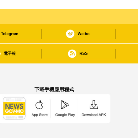
Telegram
Weibo
電子報
RSS
下載手機應用程式
澳門政府新聞 APP - App Store 下載
澳門政府新聞 APP - Google Pla
澳門政府新聞 APP -