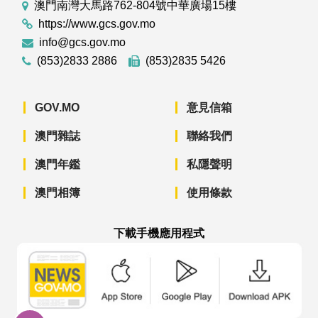
澳門南灣大馬路762-804號中華廣場15樓
https://www.gcs.gov.mo
info@gcs.gov.mo
(853)2833 2886
(853)2835 5426
GOV.MO
意見信箱
澳門雜誌
聯絡我們
澳門年鑑
私隱聲明
澳門相簿
使用條款
下載手機應用程式
澳門政府新聞 APP - App Store 下載
澳門政府新聞 APP - Googl
澳門政府新聞 