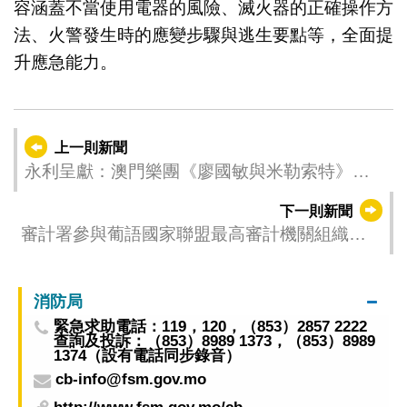
容涵蓋不當使用電器的風險、滅火器的正確操作方
法、火警發生時的應變步驟與逃生要點等，全面提
升應急能力。
上一則新聞
永利呈獻：澳門樂團《廖國敏與米勒索特》音
樂會 聯手演繹浪漫交響樂巨作
下一則新聞
審計署參與葡語國家聯盟最高審計機關組織研
討會
消防局
緊急求助電話：119，120，（853）2857 2222
查詢及投訴：（853）8989 1373，（853）8989
1374（設有電話同步錄音）
cb-info@fsm.gov.mo