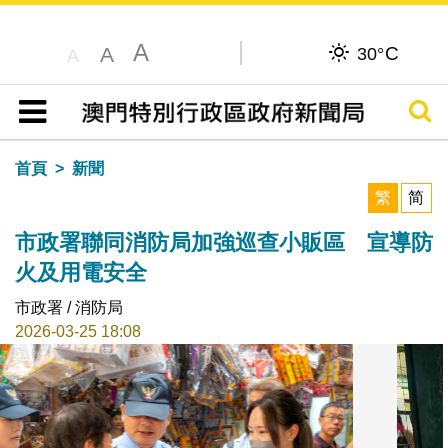
A
C
A
30°
A
搜尋
目錄
首頁
新聞
繁
简
市政署聯同消防局加強巡查小販區 宣導防
火及用電安全
市政署 / 消防局
2026-03-25 18:08