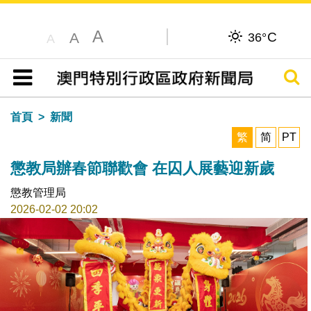
A
C
A
36°
A
搜尋
目錄
首頁
新聞
繁
简
PT
懲教局辦春節聯歡會 在囚人展藝迎新歲
懲教管理局
2026-02-02 20:02