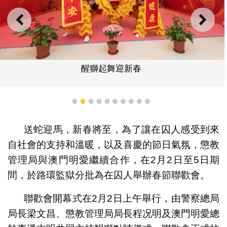
上一則
下一
醒獅起舞迎新春
1
2
3
4
5
6
7
8
9
10
送蛇迎馬，新春將至，為了讓在囚人感受到來
自社會的支持和溫暖，以及喜慶的節日氣氛，懲教
管理局與澳門明愛繼續合作，在2月2日至5日期
間，於路環監獄分批為在囚人舉辦春節聯歡會。
聯歡會開幕式在2月2日上午舉行，由警察總局
局長梁文昌、懲教管理局局長程况明及澳門明愛總