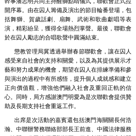
幹事潘志明共同主持醒獅點睛儀式，聯歡會正式拉
開序幕。由在囚人籌備及演出的節目輪番登場，包
括舞獅、賀歲話劇、扇舞、武術和歌曲獻唱等表
演，精彩紛呈，獲得全場熱烈掌聲。最後，聯歡會
於在囚人勵志的合唱歌聲中圓滿結束。
懲教管理局冀透過舉辦春節聯歡會，讓在囚人
感受來自社會的支持和關愛，以及為其提供展示才
藝和努力成果的機會，期望在囚人在排練準備和參
與演出的過程中有所感悟，提升個人成就感和建立
正向價值觀，增強他們融入社會及重回正軌的信
心。同時，局方感謝澳門明愛為是次聯歡會提供贊
助及長期支持社會重返工作。
出席是次活動的嘉賓還包括澳門海關關長何浩
瀚、中聯辦警務聯絡部部長王前進、中國法律服務