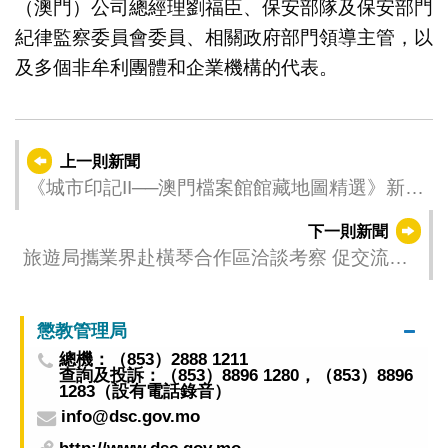
（澳門）公司總經理劉福臣、保安部隊及保安部門
紀律監察委員會委員、相關政府部門領導主管，以
及多個非牟利團體和企業機構的代表。
上一則新聞
《城市印記II──澳門檔案館館藏地圖精選》新書
出版
下一則新聞
旅遊局攜業界赴橫琴合作區洽談考察 促交流合
作
懲教管理局
總機：（853）2888 1211
查詢及投訴：（853）8896 1280，（853）8896
1283（設有電話錄音）
info@dsc.gov.mo