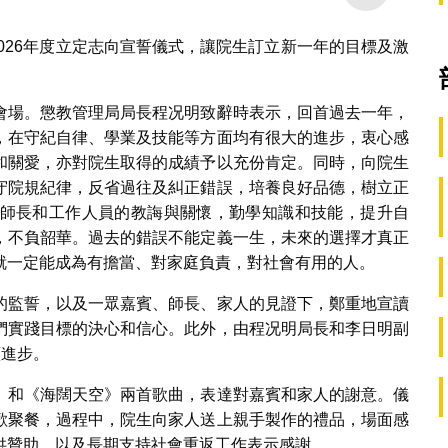
1
2
3
4
5
2026年度立定志向宣誓儀式，讓院生訂立新一年的目標及激
會場。懲教管理局局長程况明致辭時表示，回首過去一年，
，在守紀自律、學業及技能等方面均有很大的進步，衷心感
和關愛，亦對院生取得的成績予以充份肯定。同時，向院生
守院規紀律，反省過往及糾正錯誤，培養良好品德，樹立正
師長和工作人員的教誨與關懷，勤學知識和技能，提升自
，不負韶華。過去的錯誤不能定義一生，未來的選擇才真正
就一定能成為有擔當、對家庭負責，對社會有用的人。
的監誓，以及一眾嘉賓、師長、家人的見證下，鄭重地宣讀
們實踐目標的決心和信心。此外，由程况明局長和李日明副
續進步。
》和《海闊天空》兩首歌曲，表達對嘉賓和家人的謝意。儀
歡聚餐，過程中，院生向家人送上親手製作的禮品，場面感
供贊助，以及長期支持社會重返工作表示感謝。