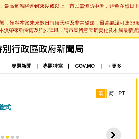
高氣溫將達到36度或以上，市民需慎防中暑，避免在烈日下進行戶
響，預料本澳未來數日持續天晴及非常酷熱，最高氣溫可達36
帶來強雷雨及強烈陣風，請市民留意天氣變化及本局最新資訊。(於 2
專題新聞
專題特寫
GOV.MO
+ 更多
繁
简
PT
儀式
下一則