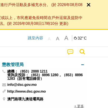
外活動及多補充水分。 (於 2026年08月08
度或以上，市民應避免長時間在戶外逗留及提防中
026年08月08日17時10分 更新)
A
A
跳至內容
32°
C
A
懲教管理局
總機：（853）2888 1211
查詢及投訴：（853）8896 1280，（853）8896
1283（設有電話錄音）
info@dsc.gov.mo
http://www.dsc.gov.mo
澳門路環九澳堤壩馬路
+ 更多