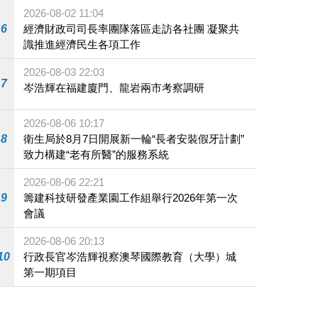
施
2026-08-02 11:04
6
經濟財政司司長率團隊落區走訪各社團 凝聚共
識推進經濟民生各項工作
2026-08-03 22:03
7
岑浩輝在福建廈門、龍岩兩市考察調研
2026-08-06 10:17
8
衛生局於8月7日開展新一輪“長者安裝假牙計劃”
致力構建“老有所醫”的服務系統
2026-08-06 22:21
9
籌建科技研發產業園工作組舉行2026年第一次
會議
2026-08-06 20:13
10
行政長官岑浩輝視察澳琴國際教育（大學）城
第一期項目