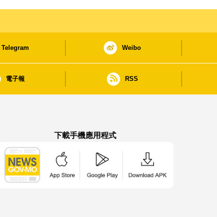
Telegram
Weibo
電子報
RSS
下載手機應用程式
澳門政府新聞 APP - App Store 下載
澳門政府新聞 APP - Google Pla
澳門政府新聞 APP -