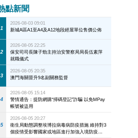
熱點新聞
2026-08-03 09:01
1
新城A區A1至A4及A12地段經屋單位售價公佈
2026-08-05 22:25
2
保安司司長陳子勁主持治安警察局局長伍素萍
就職儀式
2026-08-05 20:35
3
澳門海關晉升9名副關務監督
2026-08-05 15:14
4
警情通告：提防網購“掃碼登記”詐騙 以免MPay
帳號被盜用
2026-08-05 20:27
5
衛生局動態調整埃博拉病毒病防疫措施 維持對3
個疫情受影響國家或地區進行加強入境防疫措