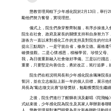
懲教管理局轄下少年感化院於2月13日，舉行
勵他們努力奮發，實現理想。
儀式上，院生們身穿整齊制服，有序步操進入
院生在社會、政府及家長的關懷支持和自身努力下
謝各方一直以來對感化工作的支持及對院生的付出
提出三點期許，一是守規自省，修身立德。嚴格遵
確價值觀。二是心懷感恩，積極學習。珍惜父母、
我，為日後重新融入社會做好準備。三是以行踐志
重要，只要堅定向善信念，勇於改正，篤行追夢，
院生們在程况明局長和少年感化院余珮琳院長
誓詞，並在立志板貼上新一年的個人目標，展示他
局長為“勵志徵文比賽”頒發獎狀，勉勵獲獎院生繼
之後，院生們進行了醒獅表演及獻唱《陀飛輪
式結束後，少年感化院為院生及其家人舉辦新春聯
人。懲教管理局對澳門明愛為是次新春聯歡活動提