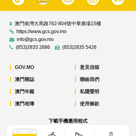
澳門南灣大馬路762-804號中華廣場15樓
https://www.gcs.gov.mo
info@gcs.gov.mo
(853)2833 2886
(853)2835 5426
GOV.MO
意見信箱
澳門雜誌
聯絡我們
澳門年鑑
私隱聲明
澳門相簿
使用條款
下載手機應用程式
澳門政府新聞 APP - App Store 下載
澳門政府新聞 APP - Googl
澳門政府新聞 