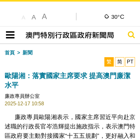
A
C
A
30°
A
搜尋
目錄
首頁
新聞
繁
简
PT
歐陽湘：落實國家主席要求 提高澳門廉潔
水平
廉政專員辦公室
2025-12-17 10:58
廉政專員歐陽湘表示，國家主席習近平向赴京
述職的行政長官岑浩輝提出施政指示，表示澳門特
區政府要主動對接國家“十五五規劃”，更好融入和