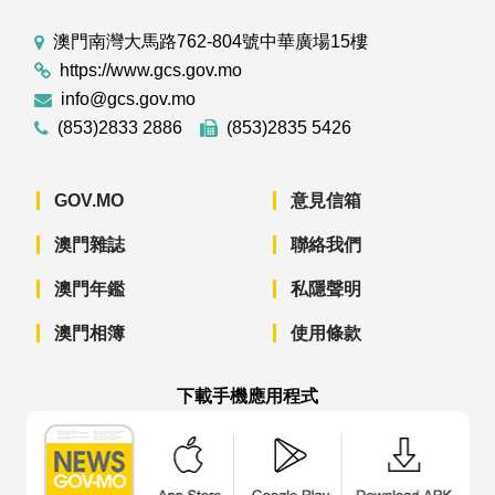
澳門南灣大馬路762-804號中華廣場15樓
https://www.gcs.gov.mo
info@gcs.gov.mo
(853)2833 2886
(853)2835 5426
GOV.MO
意見信箱
澳門雜誌
聯絡我們
澳門年鑑
私隱聲明
澳門相簿
使用條款
下載手機應用程式
澳門政府新聞 APP - App Store 下載
澳門政府新聞 APP - Googl
澳門政府新聞 