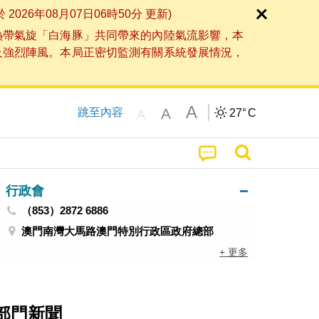
6年08月07日06時50分 更新)
熱帶氣旋「白海豚」共同帶來的內陸氣流影響，本
及強烈陣風。本局正密切監測有關系統發展情況，
A
A
跳至內容
27°
C
A
行政會
（853）2872 6886
澳門南灣大馬路澳門特別行政區政府總部
+ 更多
部門新聞