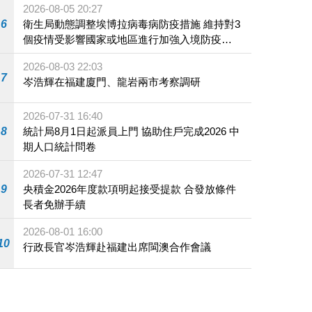
2026-08-05 20:27
6
衛生局動態調整埃博拉病毒病防疫措施 維持對3
個疫情受影響國家或地區進行加強入境防疫措
施
2026-08-03 22:03
7
岑浩輝在福建廈門、龍岩兩市考察調研
2026-07-31 16:40
8
統計局8月1日起派員上門 協助住戶完成2026 中
期人口統計問卷
2026-07-31 12:47
9
央積金2026年度款項明起接受提款 合發放條件
長者免辦手續
2026-08-01 16:00
10
行政長官岑浩輝赴福建出席閩澳合作會議