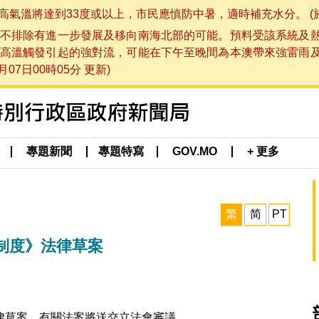
將達到33度或以上，市民應慎防中暑，適時補充水分。 (於 202
不排除有進一步發展及移向南海北部的可能。預料受該系統及
高溫觸發引起的強對流，可能在下午至晚間為本澳帶來強雷雨
07日00時05分 更新)
專題新聞
專題特寫
GOV.MO
+ 更多
繁
简
PT
制度》法律草案
律草案，有關法案將送交立法會審議。