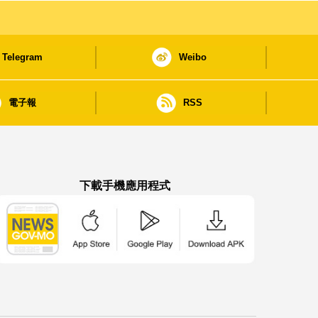
Telegram
Weibo
電子報
RSS
下載手機應用程式
澳門政府新聞 APP - App Store 下載
澳門政府新聞 APP - Google Pla
澳門政府新聞 APP -