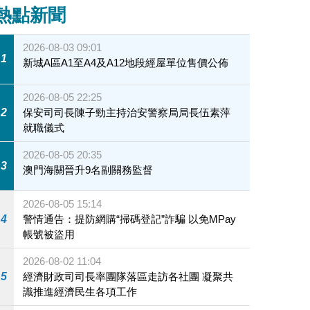
熱點新聞
2026-08-03 09:01
1
新城A區A1至A4及A12地段經屋單位售價公佈
2026-08-05 22:25
2
保安司司長陳子勁主持治安警察局局長伍素萍
就職儀式
2026-08-05 20:35
3
澳門海關晉升9名副關務監督
2026-08-05 15:14
4
警情通告：提防網購“掃碼登記”詐騙 以免MPay
帳號被盜用
2026-08-02 11:04
5
經濟財政司司長率團隊落區走訪各社團 凝聚共
識推進經濟民生各項工作