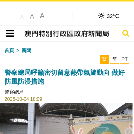
A
C
A
32°
A
搜尋
目錄
首頁
新聞
繁
简
PT
警察總局呼籲密切留意熱帶氣旋動向 做好
防風防浸措施
警察總局
2025-10-04 18:09