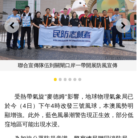
上一則
下一
帶開展防風宣傳
聯合宣傳隊伍到關閘口岸一
1
2
3
4
5
6
受熱帶氣旋"麥德姆"影響，地球物理氣象局已
於今（4日）下午4時改發三號風球，本澳風勢明
顯增強。此外，藍色風暴潮警告現正生效，部分低
窪地區可能出現水浸。