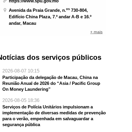
https://www.spu.gov.mo
os
Avenida da Praia Grande, n.
730-804,
Edifício China Plaza, 7.º andar A-B e 16.º
andar, Macau
+ mais
Notícias dos serviços públicos
2026-08-07 10:15
Participação da delegação de Macau, China na
Reunião Anual de 2026 do “Asia / Pacific Group
On Money Laundering”
2026-08-05 18:36
Serviços de Polícia Unitários impulsionam a
NTE
implementação de diversas medidas de prevenção
para o verão, empenhada em salvaguardar a
segurança pública