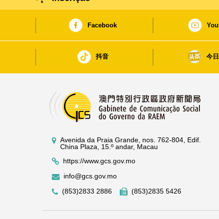
Facebook
You
抖音
今
Avenida da Praia Grande, nos. 762-804, Edif.
China Plaza, 15.º andar, Macau
https://www.gcs.gov.mo
info@gcs.gov.mo
(853)2833 2886
(853)2835 5426