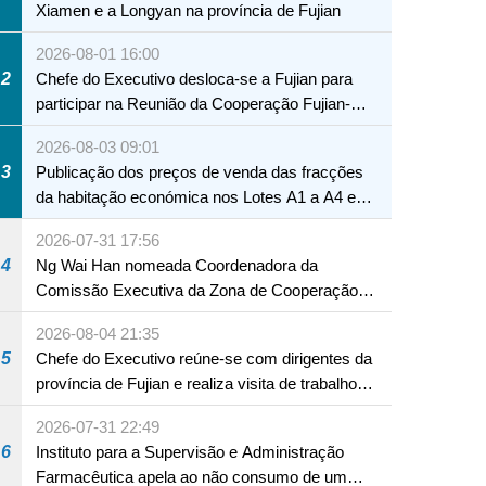
Xiamen e a Longyan na província de Fujian
2026-08-01 16:00
2
Chefe do Executivo desloca-se a Fujian para
participar na Reunião da Cooperação Fujian-
Macau
2026-08-03 09:01
3
Publicação dos preços de venda das fracções
da habitação económica nos Lotes A1 a A4 e
A12 da Zona A dos Novos Aterros
2026-07-31 17:56
4
Ng Wai Han nomeada Coordenadora da
Comissão Executiva da Zona de Cooperação
Aprofundada entre Guangdong e Macau em
2026-08-04 21:35
Hengqin
5
Chefe do Executivo reúne-se com dirigentes da
província de Fujian e realiza visita de trabalho
em Fuzhou
2026-07-31 22:49
6
Instituto para a Supervisão e Administração
Farmacêutica apela ao não consumo de um