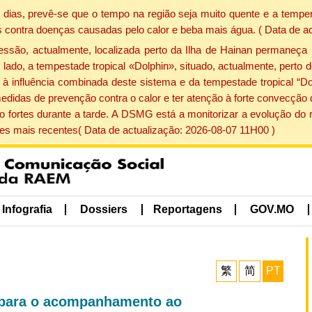
dias, prevê-se que o tempo na região seja muito quente e a temper
 contra doenças causadas pelo calor e beba mais água. ( Data de a
ão, actualmente, localizada perto da Ilha de Hainan permaneça 
lado, a tempestade tropical «Dolphin», situado, actualmente, perto 
à influência combinada deste sistema e da tempestade tropical “Do
edidas de prevenção contra o calor e ter atenção à forte convecçã
o fortes durante a tarde. A DSMG está a monitorizar a evolução do r
s mais recentes( Data de actualização: 2026-08-07 11H00 )
Infografia
Dossiers
Reportagens
GOV.MO
繁
简
PT
m para o acompanhamento ao