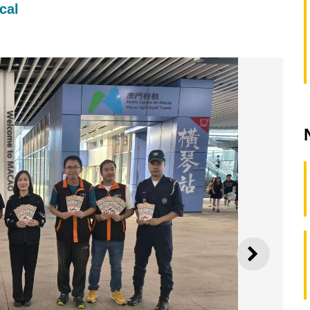
cal
SEGUI