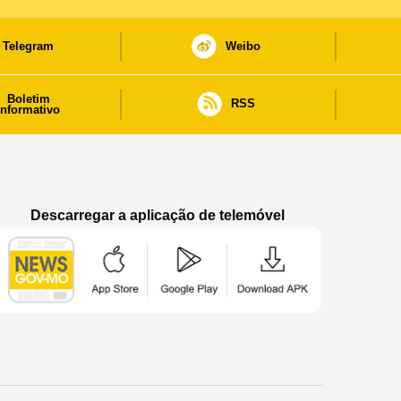
Telegram
Weibo
Boletim
RSS
informativo
Descarregar a aplicação de telemóvel
Aplicação de telemóvel “Notícias do Governo
Aplicação de telemóvel “Notícia
Aplicação de telem