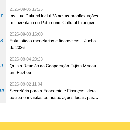
produto com substâncias medicamentosas
2026-08-05 17:25
ocidentais
7
Instituto Cultural inclui 28 novas manifestações
no Inventário do Património Cultural Intangível
2026-08-03 16:00
8
Estatísticas monetárias e financeiras – Junho
de 2026
2026-08-04 20:23
9
Quinta Reunião da Cooperação Fujian-Macau
em Fuzhou
2026-08-02 11:04
10
Secretária para a Economia e Finanças lidera
equipa em visitas às associações locais para
consolidar consensos e promover os trabalhos
nas áreas económica e social