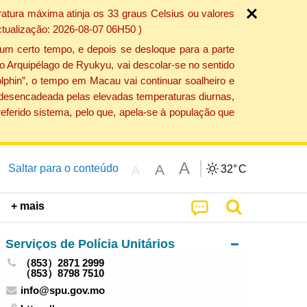
atura máxima atinja os 33 graus Celsius ou valores
ctualização: 2026-08-07 06H50 )
um certo tempo, e depois se desloque para a parte
do Arquipélago de Ryukyu, vai descolar-se no sentido
lphin”, o tempo em Macau vai continuar soalheiro e
o desencadeada pelas elevadas temperaturas diurnas,
eferido sistema, pelo que, apela-se à população que
A
A
Saltar para o conteúdo
32°
C
A
+ mais
Serviços de Polícia Unitários
（853）2871 2999
（853）8798 7510
info@spu.gov.mo