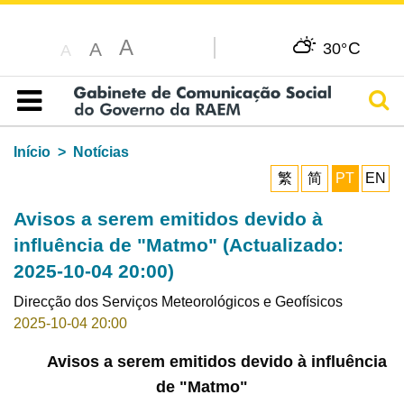
A
C
A
30°
A
Pesq
Índice
Início
Notícias
繁
简
PT
EN
Avisos a serem emitidos devido à
influência de "Matmo" (Actualizado:
2025-10-04 20:00)
Direcção dos Serviços Meteorológicos e Geofísicos
2025-10-04 20:00
Avisos a serem emitidos devido à influência
de "Matmo"