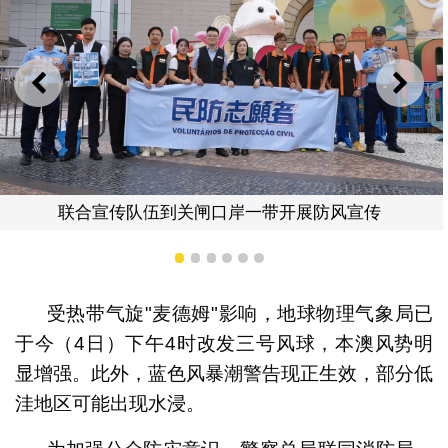
上一则
下一
闸口岸一带开展防风宣传
联合宣传队伍到关
1
2
3
4
5
6
受热带气旋"麦德姆"影响，地球物理气象局已
于今（4日）下午4时改发三号风球，本澳风势明
显增强。此外，蓝色风暴潮警告现正生效，部分低
洼地区可能出现水浸。