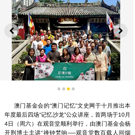
上一则
下一
1
2
3
4
澳门基金会的“澳门记忆”文史网于十月推出本
年度最后四场“记忆沙龙”公众讲座，首两场于10月
记忆沙龙导赏活动获市民欢迎
4日（周六）在观音堂顺利举行，由澳门基金会杨
开荆博士主讲“禅钟梵响──观音堂数百载人间烟