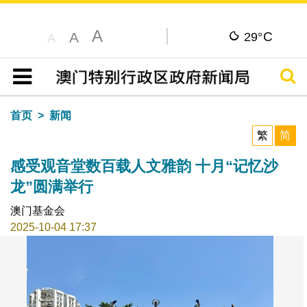
A
C
A
29°
A
搜寻
目录
首页
新闻
繁
简
感受观音堂数百载人文雅韵 十月“记忆沙
龙”圆满举行
澳门基金会
2025-10-04 17:37