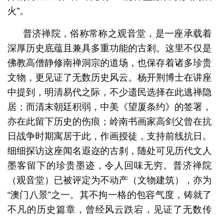
火”。
普济禅院，俗称常称之观音堂，是一座承载着
深厚历史底蕴且兼具多重功能的古剎。这里不仅是
佛教高僧静修南禅洞宗的道场，也保存着诸多珍贵
文物，更见证了无数历史风云。杨开荆博士在讲座
中提到，明清易代之际，不少遗民选择在此逃禅隐
居；而清末朝廷积弱，中美《望厦条约》的签署，
亦在此留下历史的伤痕；岭南书画家高剑父曾在抗
日战争时期寓居于此，作画授徒，支持前线抗日。
细细探访这座闻名遐迩的古刹，随处可见历代文人
墨客留下的珍贵墨迹，令人回味无穷。普济禅院
（观音堂）已被评定为不动产（文物建筑），亦为
“澳门八景”之一。其不拘一格的包容气度，铸就了
不凡的历史篇章，曾经风云跌宕，见证了无数传