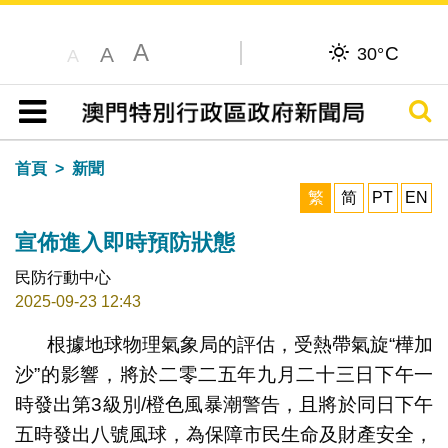
A
C
A
30°
A
搜尋
目錄
首頁
新聞
繁
简
PT
EN
宣佈進入即時預防狀態
民防行動中心
2025-09-23 12:43
根據地球物理氣象局的評估，受熱帶氣旋“樺加
沙”的影響，將於二零二五年九月二十三日下午一
時發出第3級別/橙色風暴潮警告，且將於同日下午
五時發出八號風球，為保障市民生命及財產安全，