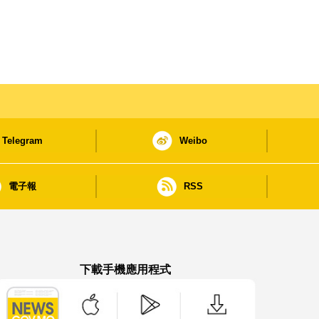
Telegram
Weibo
電子報
RSS
下載手機應用程式
澳門政府新聞 APP - App Store 下載
澳門政府新聞 APP - Google Pla
澳門政府新聞 APP -