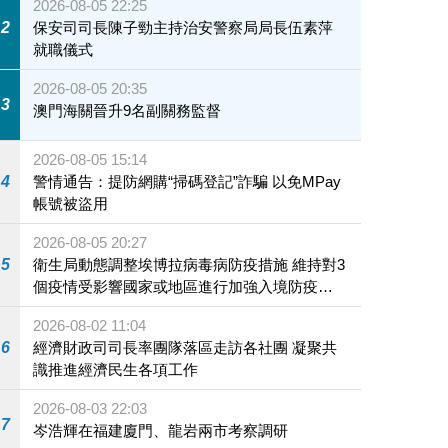
2026-08-05 22:25
2
保安司司長陳子勁主持治安警察局局長伍素萍
就職儀式
2026-08-05 20:35
3
澳門海關晉升9名副關務監督
2026-08-05 15:14
4
警情通告：提防網購“掃碼登記”詐騙 以免MPay
帳號被盜用
2026-08-05 20:27
5
衛生局動態調整埃博拉病毒病防疫措施 維持對3
個疫情受影響國家或地區進行加強入境防疫措
施
2026-08-02 11:04
6
經濟財政司司長率團隊落區走訪各社團 凝聚共
識推進經濟民生各項工作
2026-08-03 22:03
7
岑浩輝在福建廈門、龍岩兩市考察調研