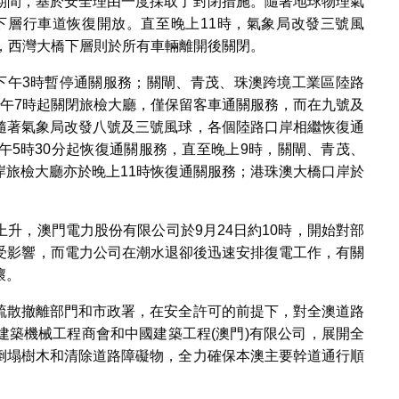
期間，基於安全理由一度採取了封閉措施。隨著地球物理氣
橋下層行車道恢復開放。直至晚上11時，氣象局改發三號風
，西灣大橋下層則於所有車輛離開後關閉。
日下午3時暫停通關服務；關閘、青茂、珠澳跨境工業區陸路
下午7時起關閉旅檢大廳，僅保留客車通關服務，而在九號及
隨著氣象局改發八號及三號風球，各個陸路口岸相繼恢復通
午5時30分起恢復通關服務，直至晚上9時，關閘、青茂、
岸旅檢大廳亦於晚上11時恢復通關服務；港珠澳大橋口岸於
升，澳門電力股份有限公司於9月24日約10時，開始對部
0戶受影響，而電力公司在潮水退卻後迅速安排復電工作，有關
壞。
疏散撤離部門和市政署，在安全許可的前提下，對全澳道路
建築機械工程商會和中國建築工程(澳門)有限公司，展開全
倒塌樹木和清除道路障礙物，全力確保本澳主要幹道通行順