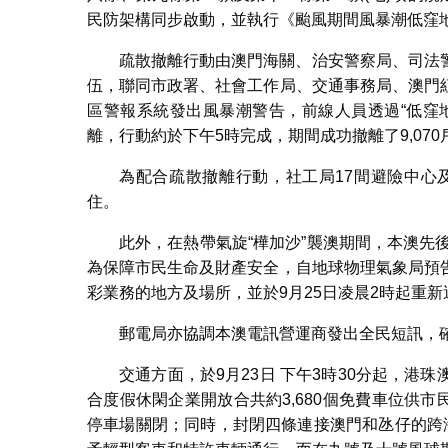
民防架構同步啟動，並執行《颱風期間風暴潮低窪
疏散撤離行動由澳門海關、治安警察局、司法
伍，聯同市政署、社會工作局、交通事務局、澳門
區警報系統發出風暴潮警告，前線人員透過“低窪
離，行動約於下午5時完成，期間成功撤離了9,070戶
為配合疏散撤離行動，社工局17間避險中心
住。
此外，在熱帶氣旋“樺加沙”襲澳期間，本澳先後
為保障市民生命及財產安全，自地球物理氣象局預
彩業務的地方及場所，並於9月25日凌晨2時起重新
郵電局亦協調本澳電訊營運商發出全民短訊，
交通方面，於9月23日 下午3時30分起，
合度假休閑企業開放合共約3,680個免費車位供市
停車場關閉；同時，封閉四條連接澳門和氹仔的跨