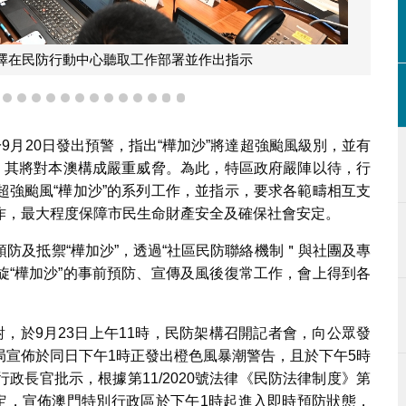
澤在民防行動中心聽取工作部署並作出指示
10
11
12
13
14
15
16
17
18
19
20
21
22
23
9月20日發出預警，指出“樺加沙”將達超強颱風級別，並有
估，其將對本澳構成嚴重威脅。為此，特區政府嚴陣以待，行
超強颱風“樺加沙”的系列工作，並指示，要求各範疇相互支
作，最大程度保障市民生命財產安全及確保社會安定。
防及抵禦“樺加沙”，透過“社區民防聯絡機制＂與社團及專
旋“樺加沙”的事前預防、宣傳及風後復常工作，會上得到各
對，於9月23日上午11時，民防架構召開記者會，向公眾發
局宣佈於同日下午1時正發出橙色風暴潮警告，且於下午5時
政長官批示，根據第11/2020號法律《民防法律制度》第
規定，宣佈澳門特別行政區於下午1時起進入即時預防狀態，