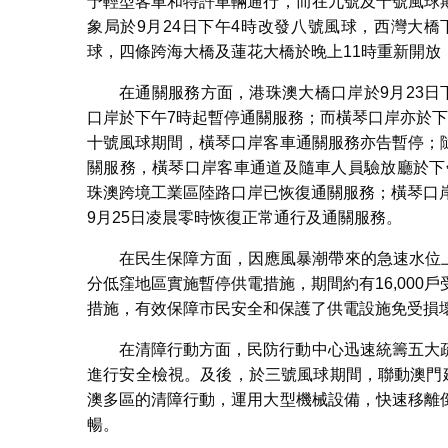
予輕型客車和特許車輛通行，而在九號及十號風球
象局於9月24日下午4時改發八號風球，西灣大
球，四條跨海大橋及蓮花大橋於晚上11時重新開放
在通關服務方面，港珠澳大橋口岸於9月23
口岸於下午7時起暫停通關服務；而橫琴口岸亦於
十號風球期間，橫琴口岸客車通關服務亦告暫停；
關服務，橫琴口岸客車通道及隨車人員驗放廳於下
珠澳跨境工業區陸路口岸已恢復通關服務；橫琴口
9月25日凌晨零時恢復正常通行及通關服務。
在民生保障方面，因應風暴潮帶來的急速水位上
分低窪地區實施暫停供電措施，期間約有16,00
措施，有效保障市民安全和保護了供電設施免受損
在清障行動方面，民防行動中心迅速統籌五大
進行安全檢視。及後，於三號風球期間，聯動澳門
澳多區的清障行動，運用大型機械設備，快速移離
暢。