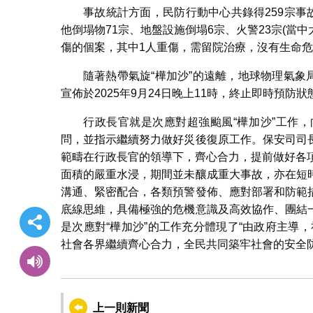
事故統計方面，民防行動中心共錄得259宗事
他倒塌物71宗、地盤設施倒塌6宗、火警23宗(當
傷的個案，其中1人重傷，需留院治療，沒有生命危
隨著熱帶氣旋“樺加沙”的遠離，地球物理氣象
宣佈於2025年9月24日晚上11時，終止即時預防
行政長官就是次應對超強颱風“樺加沙”工作
問，並指示繼續努力做好災後復原工作。保安司司
範疇在行政長官的領導下，齊心合力，提前做好各
面積的嚴重水浸，期間並未釀成重大事故，亦在短
溝通、緊密配合，各類預警發佈、應對部署和防範
底線思維，具備極強的危機意識及高效協作、團結
是次應對“樺加沙”的工作充分體現了“由政府主導
社會各界繼續齊心合力，全民共同築牢社會的安全
上一則新聞