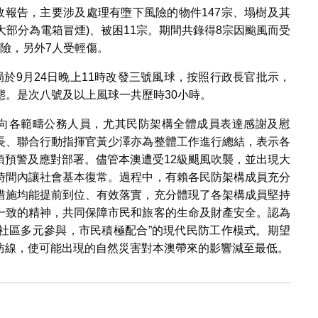
故報告，主要涉及處理有墮下風險的物件147宗、塌樹及其
中大部分為電箱冒煙)、被困11宗。期間共錄得8宗因颱風而受
險，另外7人受輕傷。
局於9月24日晚上11時改發三號風球，按照行政長官批示，
狀態。是次八號及以上風球一共歷時30小時。
，向各範疇公務人員，尤其民防架構全體成員表達感謝及慰
長、聯合行動指揮官黃少澤亦為整體工作進行總結，表示各
項預警及應對部署。儘管本澳遭受12級颶風吹襲，並出現大
時間內讓社會基本復常。過程中，有賴各民防架構成員充分
措施均能提前到位、有效落實，充分體現了各架構成員堅持
一致的精神，共同保障市民和旅客的生命及財產安全。認為
，社區多元參與，市民積極配合”的現代民防工作模式。期望
防線，使可能出現的自然災害對本澳帶來的影響減至最低。