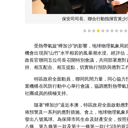
保安司司長、聯合行動指揮官黃少
1
2
3
4
5
6
7
8
9
受熱帶氣旋“樺加沙”的影響，地球物理氣象局於
機會出現與“山竹”水平相若的風暴潮水浸。經評
政長官聯同五位司長召開特別會議，共同部署應對
持、相互配合、相互提點，切實執行預防與應對工
特區政府全面動員，聯同民間力量，同心協力預
業機構在民防行動中心舉行會議，協調應對熱帶氣
社團成員的積極支持。
隨著“樺加沙”逼近本澳，特區政府全面啟動應
佈預警及一系列的應對措施。會上，地球物理氣象
發出八號風球。為保障市民生命及財產安全，按照行
八條、第九條第一款及第十一條第一款(七)項的