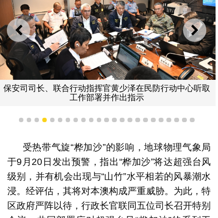
上一则
下一
保安司司长、联合行动指挥官黄少泽在民防行动中心听取
工作部署并作出指示
1
2
3
4
5
6
7
8
9
10
11
12
13
14
15
16
17
18
19
20
21
22
23
受热带气旋“桦加沙”的影响，地球物理气象局
于9月20日发出预警，指出“桦加沙”将达超强台风
级别，并有机会出现与“山竹”水平相若的风暴潮水
浸。经评估，其将对本澳构成严重威胁。为此，特
区政府严阵以待，行政长官联同五位司长召开特别