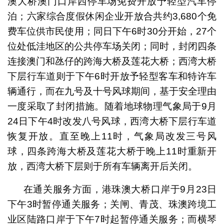
澳大桥澳门口岸西停车场免费开放予轻型汽车停
泊；六家综合度假休闲企业开放合共约3,680个免
费车位供市民使用；同日下午6时30分开始，27个
位处低洼地区的公共停车场关闭；同时，封闭四条
连接澳门和氹仔的跨海大桥及莲花大桥；西湾大桥
下层行车道则于下午6时开放予轻型客车和特许车
辆通行，而在九号及十号风球期间，基于安全理由
一度采取了封闭措施。随着地球物理气象局于9月
24日下午4时改发八号风球，西湾大桥下层行车道
恢复开放。直至晚上11时，气象局改发三号风
球，四条跨海大桥及莲花大桥于晚上11时重新开
放，西湾大桥下层则于所有车辆离开后关闭。
在通关服务方面，港珠澳大桥口岸于9月23日
下午3时暂停通关服务；关闸、青茂、珠澳跨境工
业区陆路口岸于下午7时起暂停通关服务；而横琴