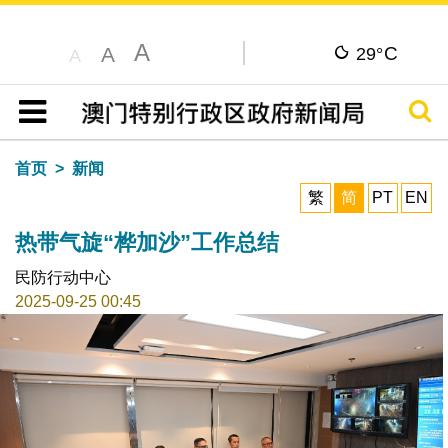
A
C
A
29°
A
搜寻
目录
首页
新闻
繁
简
PT
EN
热带气旋“桦加沙”工作总结
民防行动中心
2025-09-25 00:45