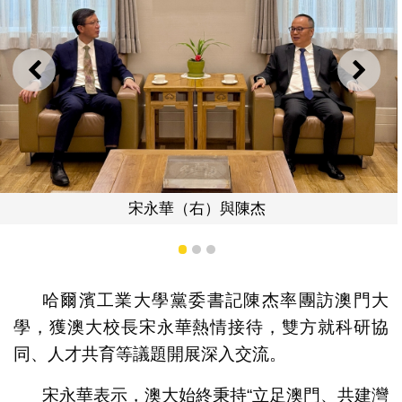
上一則
下一
代表團參觀澳大
1
2
3
哈爾濱工業大學黨委書記陳杰率團訪澳門大
學，獲澳大校長宋永華熱情接待，雙方就科研協
同、人才共育等議題開展深入交流。
宋永華表示，澳大始終秉持“立足澳門、共建灣