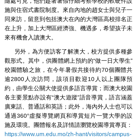
隨處可見，他們趁著暑假仔細考察學校的軟硬件設
施與住宿式書院制度。來自內地的趙女士與兒子一
同來訪，留意到包括澳大在內的大灣區高校排名正
在上升，加上大灣區經濟強、機遇多，希望孩子未
來有機會入讀澳大。
另外，為方便訪客了解澳大，校方提供多種參
觀形式。其中，供團體網上預約的“做一日大學生”
校園體驗之旅，在今年暑假共接待約70個團體共
逾2800人次訪問，該項目歡迎10人以上團隊預
約，由學生公關大使提供多語言導賞；而澳大校園
各主要景點亦設有“澳大遊蹤”語音導賞，語言涵蓋
廣東話、普通話和英語；此外，海內外人士也可以
通過360°虛擬導覽網頁和導賞短片一覽大學的設
施及環境。團體報名及詳情請瀏覽校園導賞專頁：
https://www.um.edu.mo/zh-hant/visitors/campus-