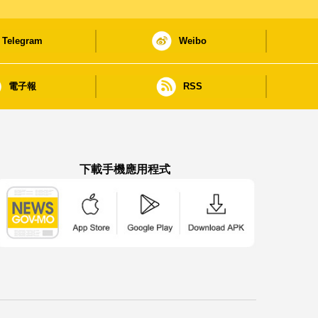
Telegram
Weibo
電子報
RSS
下載手機應用程式
澳門政府新聞 APP - App Store 下載
澳門政府新聞 APP - Google Pla
澳門政府新聞 APP -