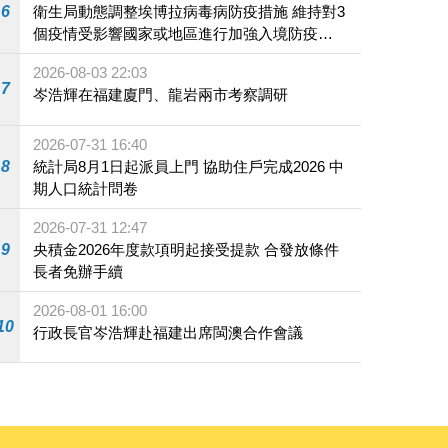
6
衛生局動態調整埃博拉病毒病防疫措施 維持對3
個疫情受影響國家或地區進行加強入境防疫措
施
2026-08-03 22:03
7
岑浩輝在福建廈門、龍岩兩市考察調研
2026-07-31 16:40
8
統計局8月1日起派員上門 協助住戶完成2026 中
期人口統計問卷
2026-07-31 12:47
9
央積金2026年度款項明起接受提款 合發放條件
長者免辦手續
2026-08-01 16:00
10
行政長官岑浩輝赴福建出席閩澳合作會議