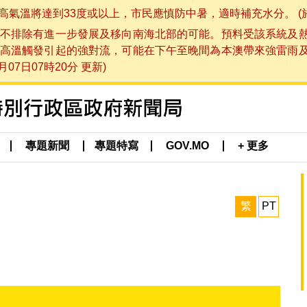
將達到33度或以上，市民應慎防中暑，適時補充水分。 (於 202
不排除有進一步發展及移向南海北部的可能。預料受該系統及
高溫觸發引起的強對流，可能在下午至晚間為本澳帶來強雷雨
07日07時20分 更新)
專題新聞
專題特寫
GOV.MO
+ 更多
繁
PT