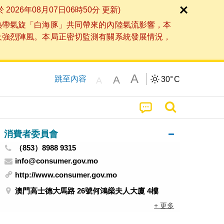
6年08月07日06時50分 更新)
熱帶氣旋「白海豚」共同帶來的內陸氣流影響，本
及強烈陣風。本局正密切監測有關系統發展情況，
A
A
跳至內容
30°
C
A
消費者委員會
（853）8988 9315
info@consumer.gov.mo
http://www.consumer.gov.mo
澳門高士德大馬路 26號何鴻燊夫人大廈 4樓
+ 更多