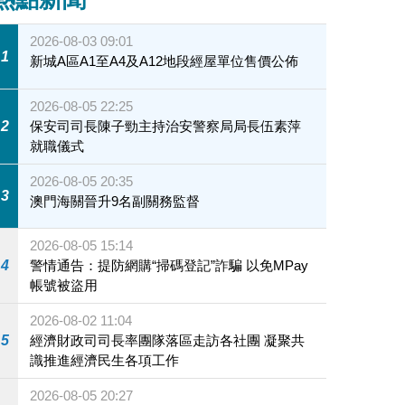
2026-08-03 09:01
1
新城A區A1至A4及A12地段經屋單位售價公佈
2026-08-05 22:25
2
保安司司長陳子勁主持治安警察局局長伍素萍
就職儀式
2026-08-05 20:35
3
澳門海關晉升9名副關務監督
2026-08-05 15:14
4
警情通告：提防網購“掃碼登記”詐騙 以免MPay
帳號被盜用
2026-08-02 11:04
5
經濟財政司司長率團隊落區走訪各社團 凝聚共
識推進經濟民生各項工作
2026-08-05 20:27