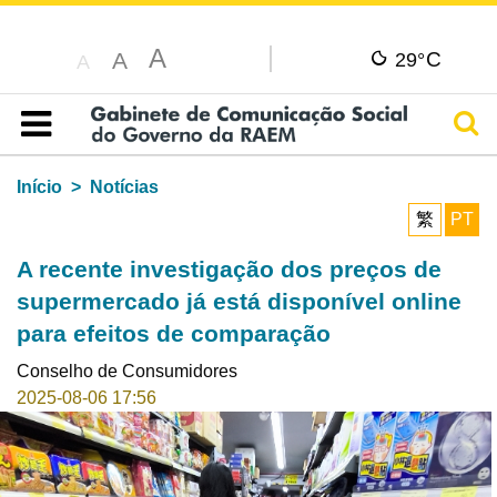
A
C
A
29°
A
Pesq
Índice
Início
Notícias
繁
PT
A recente investigação dos preços de
supermercado já está disponível online
para efeitos de comparação
Conselho de Consumidores
2025-08-06 17:56