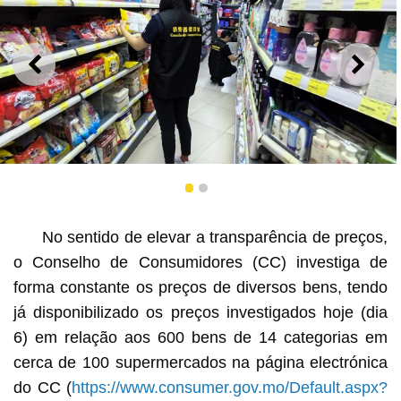
ANTERIOR
SEGU
1
2
Conselho de Consumidores investiga preços em
No sentido de elevar a transparência de preços,
supermercados
o Conselho de Consumidores (CC) investiga de
forma constante os preços de diversos bens, tendo
já disponibilizado os preços investigados hoje (dia
6) em relação aos 600 bens de 14 categorias em
cerca de 100 supermercados na página electrónica
do CC (
https://www.consumer.gov.mo/Default.aspx?