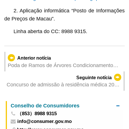
2. Aplicação informática “Posto de Informações
de Preços de Macau”.
Linha aberta do CC: 8988 9315.
Anterior notícia
Poda de Ramos de Árvores Condicionamento
provisório de trânsito na Estrada Nova e na Rua
Seguinte notícia
Nova à Guia no dia 8
Concurso de admissão à residência médica 2025
com inscrições abertas a partir de 7 de Agosto
abrange 33 especialidades e 79 vagas no total
Conselho de Consumidores
（853）8988 9315
info@consumer.gov.mo