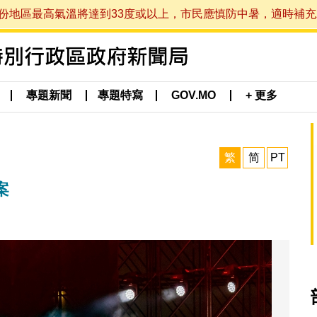
最高氣溫將達到33度或以上，市民應慎防中暑，適時補充水分。 (於
專題新聞
專題特寫
GOV.MO
+ 更多
繁
简
PT
案