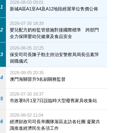
2026-08-03 09:01
1
新城A區A1至A4及A12地段經屋單位售價公佈
2026-07-30 18:39
2
嬰兒配方奶粉監管措施對接國際標準 跨部門
全力保障嬰幼兒健康及食品安全
2026-08-05 22:25
3
保安司司長陳子勁主持治安警察局局長伍素萍
就職儀式
2026-08-05 20:35
4
澳門海關晉升9名副關務監督
2026-07-30 18:37
5
市政署8月1至7日設臨時大型廢舊家具收集站
2026-08-02 11:04
6
經濟財政司司長率團隊落區走訪各社團 凝聚共
識推進經濟民生各項工作