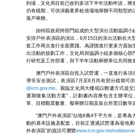
到場，文化局目前已收到多項下半年活動申請，將
仍有檔期，可供演藝業界租借場地舉辦不同類型的
落戶舉辦。
由特區政府跨部門組成的大型演出活動協調小
安排戶外表演區的演出，6月15日的演出活動在
套工作再次進行全面實踐。為謹慎進行更多方面如
出活動的規劃工作，文化局與協調小組多個核心部
行研究及工作部署，與下半年活動舉辦單位共同推
澳門戶外表演區自投入試營運，一直進行各項
導等安全測試，表演區7月至8月尚有部分檔期可
@icm.gov.mo
、親臨文化局大樓或以郵遞方式提交
運期徵集活動方案”，計劃書內容應包含主辦單位
單、目標觀眾數量、擬舉辦日期及裝台所需日數等
“澳門戶外表演區”佔地9萬4千平方米，是專
動的基本設施及配套，目前正透過試營運為場地累
外表演區”的資訊可瀏覽
www.icm.gov.mo/outdoorv