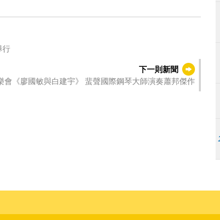
舉行
下一則新聞
幕音樂會《廖國敏與白建宇》 蜚聲國際鋼琴大師演奏蕭邦傑作