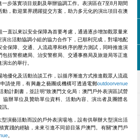
進一步落實項目規劃及舉辦協調工作。表演區在7至8月期間
活動，歡迎業界踴躍提交方案，助力多元化的演出項目在澳
組一直以來以安全保障為首要考慮，通過逐步增加觀眾量來
大型演出活動協調小組的協力合作下，已順利完成，對場地配
安全保障、交通、人流疏導和秩序的壓力測試，同時推進演
門包括警察總局、治安警察局、交通事務局及旅遊局等正進
進演出的舉行。
場地優化及活動洽談工作，以循序漸進方式推進觀眾人流疏
供申請使用，有興趣之藝團或機構可透過電郵
outdoorvenue
活動計劃書，並註明“致澳門文化局：澳門戶外表演區試營
、協辦單位及贊助單位資料、活動內容、演出者及團體名
資訊。
為大型演藝活動而設的戶外表演場地，設有供舉辦大型演出活
積實踐的經驗，未來引進不同節目落戶澳門。有關“澳門戶
enue
。