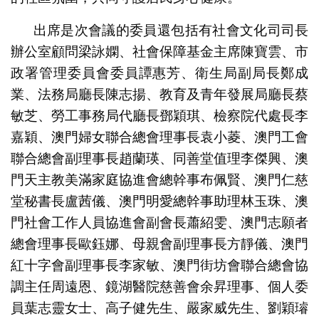
出席是次會議的委員還包括有社會文化司司長
辦公室顧問梁詠嫻、社會保障基金主席陳寶雲、市
政署管理委員會委員譚惠芳、衛生局副局長鄭成
業、法務局廳長陳志揚、教育及青年發展局廳長蔡
敏芝、勞工事務局代廳長鄧穎琪、檢察院代處長李
嘉穎、澳門婦女聯合總會理事長袁小菱、澳門工會
聯合總會副理事長趙蘭瑛、同善堂值理李傑興、澳
門天主教美滿家庭協進會總幹事布佩賢、澳門仁慈
堂秘書長盧茜儀、澳門明愛總幹事助理林玉珠、澳
門社會工作人員協進會副會長蕭紹雯、澳門志願者
總會理事長歐鈺娜、母親會副理事長方靜儀、澳門
紅十字會副理事長李家敏、澳門街坊會聯合總會協
調主任周遠恩、鏡湖醫院慈善會余昇理事、個人委
員葉志靈女士、高子健先生、嚴家威先生、劉穎璿