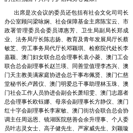
出席是次会议的委员还包括有社会文化司司长
办公室顾问梁咏娴、社会保障基金主席陈宝云、市
政署管理委员会委员谭惠芳、卫生局副局长郑成
业、法务局厅长陈志扬、教育及青年发展局厅长蔡
敏芝、劳工事务局代厅长邓颖琪、检察院代处长李
嘉颖、澳门妇女联合总会理事长袁小菱、澳门工会
联合总会副理事长赵兰瑛、同善堂值理李杰兴、澳
门天主教美满家庭协进会总干事布佩贤、澳门仁慈
堂秘书长卢茜仪、澳门明爱总干事助理林玉珠、澳
门社会工作人员协进会副会长萧绍雯、澳门志愿者
总会理事长欧钰娜、母亲会副理事长方静仪、澳门
红十字会副理事长李家敏、澳门街坊会联合总会协
调主任周远恩、镜湖医院慈善会余升理事、个人委
员叶志灵女士、高子健先生、严家威先生、刘颖璇