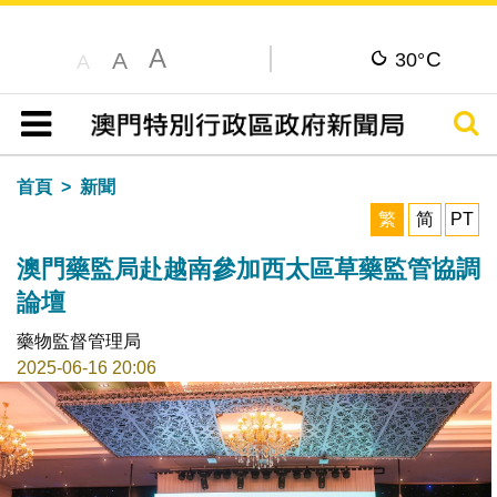
A
C
A
30°
A
搜尋
目錄
首頁
新聞
繁
简
PT
澳門藥監局赴越南參加西太區草藥監管協調
論壇
藥物監督管理局
2025-06-16 20:06