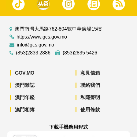
澳門南灣大馬路762-804號中華廣場15樓
https://www.gcs.gov.mo
info@gcs.gov.mo
(853)2833 2886
(853)2835 5426
GOV.MO
意見信箱
澳門雜誌
聯絡我們
澳門年鑑
私隱聲明
澳門相簿
使用條款
下載手機應用程式
澳門政府新聞 APP - App Store 下載
澳門政府新聞 APP - Googl
澳門政府新聞 