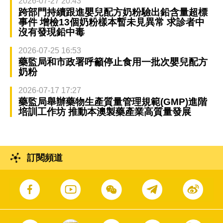
2026-07-27 20:43
跨部門持續跟進嬰兒配方奶粉驗出鉛含量超標
事件 增檢13個奶粉樣本暫未見異常 求診者中
沒有發現鉛中毒
2026-07-25 16:53
藥監局和市政署呼籲停止食用一批次嬰兒配方
奶粉
2026-07-17 17:27
藥監局舉辦藥物生產質量管理規範(GMP)進階
培訓工作坊 推動本澳製藥產業高質量發展
訂閱頻道