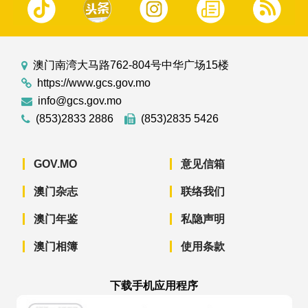
澳门南湾大马路762-804号中华广场15楼
https://www.gcs.gov.mo
info@gcs.gov.mo
(853)2833 2886
(853)2835 5426
GOV.MO
意见信箱
澳门杂志
联络我们
澳门年鉴
私隐声明
澳门相簿
使用条款
下载手机应用程序
澳门政府新闻 APP - App Store 下载
澳门政府新闻 APP - Googl
澳门政府新闻 