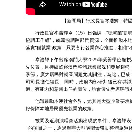
【新聞局】行政長官岑浩輝：特區
行政長官岑浩輝今（15）日強調，“穩就業”
協調工作組”，統籌協調跨部門資源，全面推動本
落實“穩就業”政策，只要各行各業齊心推進，相信“
岑浩輝下午出席澳門大學2025年榮譽學位頒
先位置，且持續監察澳門整體就業狀況和發展趨勢
季節，廣大居民對就業問題尤其關注，為此，已成
司司長擔任組長。同時，政府內部研判後已有共識
適、有能力和意願出任的崗位，均會優先考慮聘請
他還鼓勵本澳社會各界，尤其是大型企業要承
好保障本地居民優先就業的政策。
被問及近期演唱會活動出現的事件，岑浩輝表示
+的項目之一，通過舉辦大型演唱會帶動整體旅遊