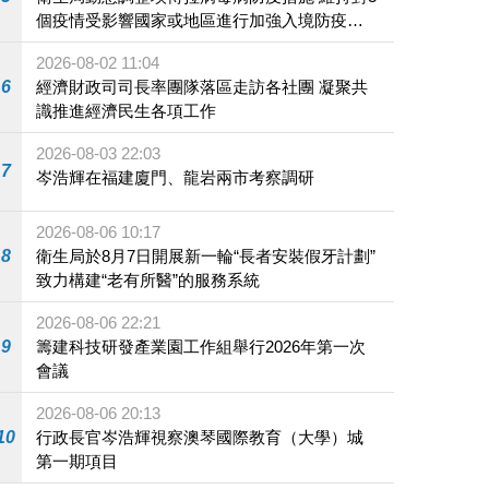
個疫情受影響國家或地區進行加強入境防疫措
施
2026-08-02 11:04
6
經濟財政司司長率團隊落區走訪各社團 凝聚共
識推進經濟民生各項工作
2026-08-03 22:03
7
岑浩輝在福建廈門、龍岩兩市考察調研
2026-08-06 10:17
8
衛生局於8月7日開展新一輪“長者安裝假牙計劃”
致力構建“老有所醫”的服務系統
2026-08-06 22:21
9
籌建科技研發產業園工作組舉行2026年第一次
會議
2026-08-06 20:13
10
行政長官岑浩輝視察澳琴國際教育（大學）城
第一期項目