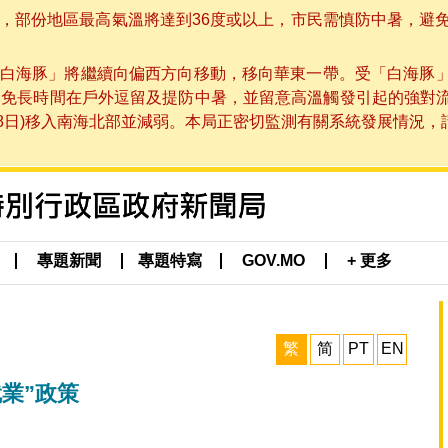
部份地區最高氣溫將達到36度或以上，市民需慎防中暑，避免在烈
白海豚」將繼續向偏西方向移動，移向華東一帶。受「白海豚
避免長時間在戶外逗留及提防中暑，並留意高溫觸發引起的強對
8日)移入南海北部並減弱。本局正密切監測有關系統發展情況，請市
專題新聞
專題特寫
GOV.MO
+ 更多
繁
简
PT
EN
業”政策