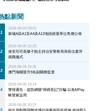
熱點新聞
2026-08-03 09:01
1
新城A區A1至A4及A12地段經屋單位售價公佈
2026-08-05 22:25
2
保安司司長陳子勁主持治安警察局局長伍素萍
就職儀式
2026-08-05 20:35
3
澳門海關晉升9名副關務監督
2026-08-05 15:14
4
警情通告：提防網購“掃碼登記”詐騙 以免MPay
帳號被盜用
2026-08-05 20:27
5
衛生局動態調整埃博拉病毒病防疫措施 維持對3