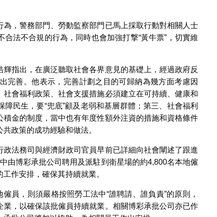
行為，警務部門、勞動監察部門已馬上採取行動對相關人士
不合法不合規的行為，同時也會加強打撃“黃牛票”，切實維
浩輝指出，在廣泛聽取社會各界意見的基礎上，經過政府反
出完善。他表示，完善計劃之目的可歸納為幾方面考慮因
、社會福利政策、社會支援措施必須建立在可持續、健康和
保障民生，要“兜底”顧及老弱和基層群體；第三、社會福利
公積金的制度，當中也有年度性額外注資的措施和資格條件
公共政策的成功經驗和做法。
行政法務司與經濟財政司官員早前已詳細向社會闡述了跟進
其中由博彩承批公司聘用及派駐到衛星場的約4,800名本地僱
的工作安排，確保其持續就業。
地僱員，則須嚴格按照勞工法中“誰聘請、誰負責”的原則，
企業，以確保該批僱員持續就業。相關博彩承批公司亦已作