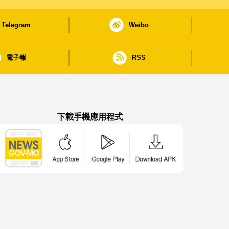
Telegram
Weibo
電子報
RSS
下載手機應用程式
澳門政府新聞 APP - App Store 下載
澳門政府新聞 APP - Google Pla
澳門政府新聞 APP -