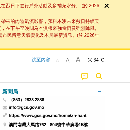
日下進行戶外活動及多補充水分。 (於 2026
」帶來的內陸氣流影響，預料本澳未來數日持續天
流，在下午至晚間為本澳帶來強雷雨及強烈陣風。
民留意天氣變化及本局最新資訊。(於 2026年
A
A
跳至內容
34°
C
A
新聞局
（853）2833 2886
info@gcs.gov.mo
https://www.gcs.gov.mo/home/zh-hant
澳門南灣大馬路762 - 804號中華廣場15樓