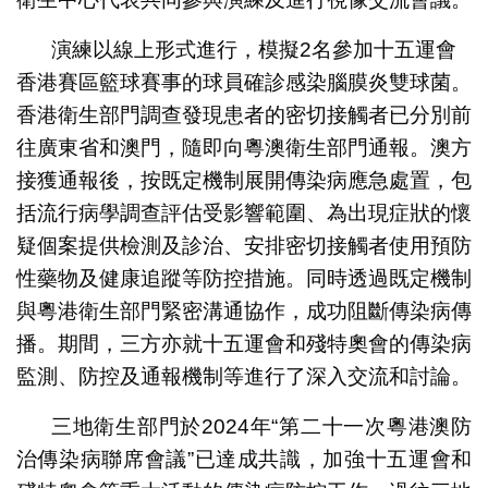
演練以線上形式進行，模擬2名參加十五運會
香港賽區籃球賽事的球員確診感染腦膜炎雙球菌。
香港衛生部門調查發現患者的密切接觸者已分別前
往廣東省和澳門，隨即向粵澳衛生部門通報。澳方
接獲通報後，按既定機制展開傳染病應急處置，包
括流行病學調查評估受影響範圍、為出現症狀的懷
疑個案提供檢測及診治、安排密切接觸者使用預防
性藥物及健康追蹤等防控措施。同時透過既定機制
與粵港衛生部門緊密溝通協作，成功阻斷傳染病傳
播。期間，三方亦就十五運會和殘特奧會的傳染病
監測、防控及通報機制等進行了深入交流和討論。
三地衛生部門於2024年“第二十一次粵港澳防
治傳染病聯席會議”已達成共識，加強十五運會和