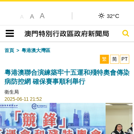
A
C
A
32°
A
搜尋
目錄
首頁
粵港澳大灣區
繁
简
PT
粵港澳聯合演練築牢十五運和殘特奧會傳染
病防控網 確保賽事順利舉行
衛生局
2025-06-11 21:52