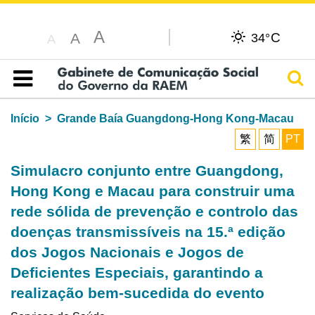
A
C
A
34°
A
Pesq
Índice
Início
Grande Baía Guangdong-Hong Kong-Macau
繁
简
PT
Simulacro conjunto entre Guangdong,
Hong Kong e Macau para construir uma
rede sólida de prevenção e controlo das
doenças transmissíveis na 15.ª edição
dos Jogos Nacionais e Jogos de
Deficientes Especiais, garantindo a
realização bem-sucedida do evento