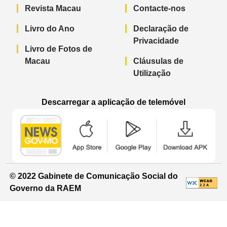
Revista Macau
Contacte-nos
Livro do Ano
Declaração de
Privacidade
Livro de Fotos de
Macau
Cláusulas de
Utilização
Descarregar a aplicação de telemóvel
Aplicação de telemóvel “Notícias do G
Aplicação de telemóvel “
Aplicação 
© 2022 Gabinete de Comunicação Social do
Governo da RAEM