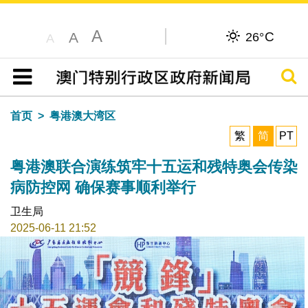
A
C
A
26°
A
搜寻
目录
首页
粤港澳大湾区
繁
简
PT
粤港澳联合演练筑牢十五运和残特奥会传染
病防控网 确保赛事顺利举行
卫生局
2025-06-11 21:52