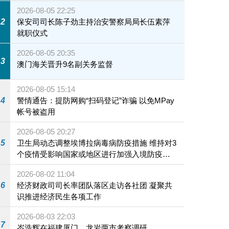
2026-08-05 22:25
2
保安司司长陈子劲主持治安警察局局长伍素萍
就职仪式
2026-08-05 20:35
3
澳门海关晋升9名副关务监督
2026-08-05 15:14
4
警情通告：提防网购“扫码登记”诈骗 以免MPay
帐号被盗用
2026-08-05 20:27
5
卫生局动态调整埃博拉病毒病防疫措施 维持对3
个疫情受影响国家或地区进行加强入境防疫措
施
2026-08-02 11:04
6
经济财政司司长率团队落区走访各社团 凝聚共
识推进经济民生各项工作
2026-08-03 22:03
7
岑浩辉在福建厦门、龙岩两市考察调研