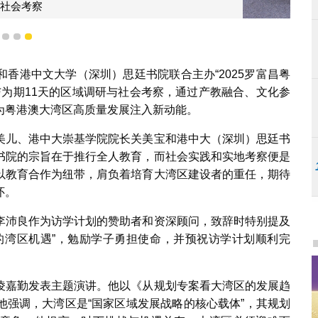
1
2
3
合照
香港中文大学（深圳）思廷书院联合主办“2025罗富昌粤
与为期11天的区域调研与社会考察，通过产教融合、文化参
为粤港澳大湾区高质量发展注入新动能。
美儿、港中大崇基学院院长关美宝和港中大（深圳）思廷书
书院的宗旨在于推行全人教育，而社会实践和实地考察便是
以教育合作为纽带，肩负着培育大湾区建设者的重任，期待
怀。
李沛良作为访学计划的赞助者和资深顾问，致辞时特别提及
下的湾区机遇”，勉励学子勇担使命，并预祝访学计划顺利完
凌嘉勤发表主题演讲。他以《从规划专案看大湾区的发展趋
他强调，大湾区是“国家区域发展战略的核心载体”，其规划