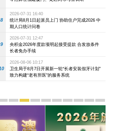
2026-07-31 16:40
8
统计局8月1日起派员上门 协助住户完成2026 中
期人口统计问卷
2026-07-31 12:47
9
央积金2026年度款项明起接受提款 合发放条件
长者免办手续
2026-08-06 10:17
10
卫生局于8月7日开展新一轮“长者安装假牙计划”
致力构建“老有所医”的服务系统
宣传及推广
赓续中葡传统友谊 续写“一国两制”新篇章 — 澳门“一国
澳门名片集
行政长官岑浩辉11月18日发表2026年施政报
施政特写
澳门特别行政区经济和社会发展第二个五
横琴粤澳深度合作区专题网站
施政小讲堂
走进澳门
澳门相簿2020
《澳门微视