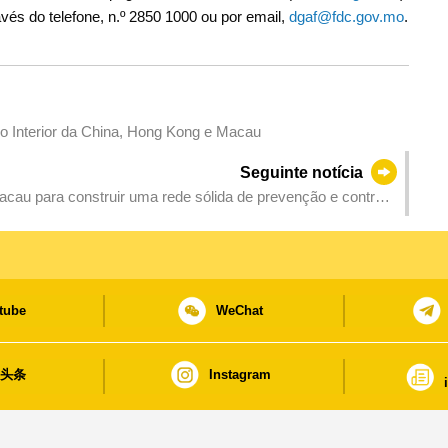
avés do telefone, n.º 2850 1000 ou por email,
dgaf@fdc.gov.mo
.
 o Interior da China, Hong Kong e Macau
Seguinte notícia
au para construir uma rede sólida de prevenção e controlo
Nacionais e Jogos de Deficientes Especiais, garantindo a
tube
WeChat
日头条
Instagram