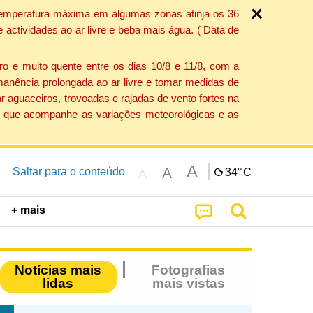
a temperatura máxima em algumas zonas atinja os 36
actividades ao ar livre e beba mais água. ( Data de
o e muito quente entre os dias 10/8 e 11/8, com a
anência prolongada ao ar livre e tomar medidas de
 aguaceiros, trovoadas e rajadas de vento fortes na
ção que acompanhe as variações meteorológicas e as
A
A
Saltar para o conteúdo
34°
C
A
+ mais
Notícias mais
Fotografias
lidas
mais vistas