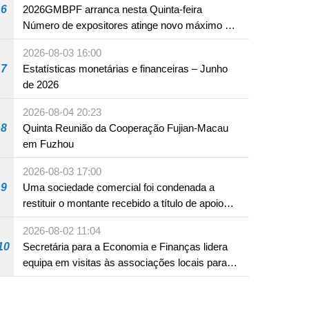
6
2026GMBPF arranca nesta Quinta-feira
Número de expositores atinge novo máximo em
18 anos
2026-08-03 16:00
7
Estatísticas monetárias e financeiras – Junho
de 2026
de marcas de espectáculos culturais de 2025 (2)
2026-08-04 20:23
8
Quinta Reunião da Cooperação Fujian-Macau
em Fuzhou
2026-08-03 17:00
9
Uma sociedade comercial foi condenada a
restituir o montante recebido a título de apoio
pecuniário para combater a epidemia de 2022,
2026-08-02 11:04
por não ter sido provado que reunia os
10
Secretária para a Economia e Finanças lidera
requisitos para a sua atribuição
equipa em visitas às associações locais para
consolidar consensos e promover os trabalhos
nas áreas económica e social