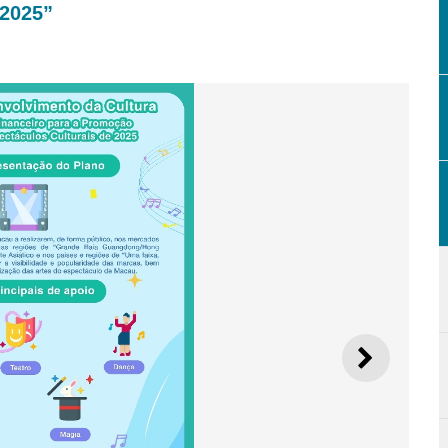
 2025”
SEGUI