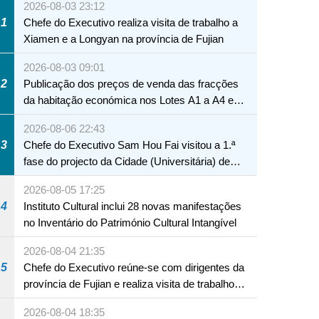
2026-08-03 23:12
1
Chefe do Executivo realiza visita de trabalho a
Xiamen e a Longyan na província de Fujian
2026-08-03 09:01
2
Publicação dos preços de venda das fracções
da habitação económica nos Lotes A1 a A4 e
A12 da Zona A dos Novos Aterros
2026-08-06 22:43
3
Chefe do Executivo Sam Hou Fai visitou a 1.ª
fase do projecto da Cidade (Universitária) de
Educação Internacional de Macau e Hengqin
2026-08-05 17:25
4
Instituto Cultural inclui 28 novas manifestações
no Inventário do Património Cultural Intangível
2026-08-04 21:35
NTE
5
Chefe do Executivo reúne-se com dirigentes da
província de Fujian e realiza visita de trabalho
em Fuzhou
2026-08-04 18:35