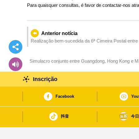
Para quaisquer consultas, é favor de contactar-nos atr
Anterior notícia
Realização bem-sucedida da 6ª Cimeira Postal entre
Simulacro conjunto entre Guangdong, Hong Kong e Mac
das doenças transmissíveis na 15.ª edição dos Jogos 
realização bem-sucedida do evento
Inscrição
Facebook
You
抖音
今