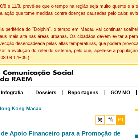
 10/8 e 11/8, prevê-se que o tempo na região seja muito quente e 
pulação que tome medidas contra doenças causadas pelo calor, evite 
periférica do "Dolphin", o tempo em Macau vai continuar soalheir
aus mais alta nas áreas urbanas. Os cidadãos devem evitar a perm
vecção desencadeada pelas altas temperaturas, que poderá provocar
izar a evolução do referido sistema, pelo que, apela-se à popula
-08-09 17H05 )
Infografia
Dossiers
Reportagens
GOV.MO
Hong Kong-Macau
繁
简
PT
 de Apoio Financeiro para a Promoção de