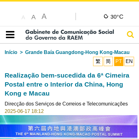
A
C
A
30°
A
Pesq
Índice
Início
Grande Baía Guangdong-Hong Kong-Macau
繁
简
PT
EN
Realização bem-sucedida da 6ª Cimeira
Postal entre o Interior da China, Hong
Kong e Macau
Direcção dos Serviços de Correios e Telecomunicações
2025-06-17 18:12