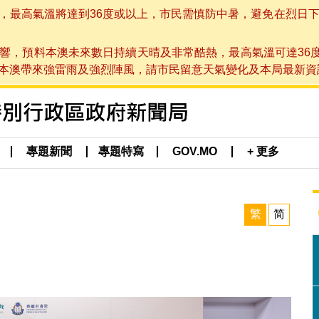
高氣溫將達到36度或以上，市民需慎防中暑，避免在烈日下進行戶
響，預料本澳未來數日持續天晴及非常酷熱，最高氣溫可達36
帶來強雷雨及強烈陣風，請市民留意天氣變化及本局最新資訊。(於 2
專題新聞
專題特寫
GOV.MO
+ 更多
繁
简