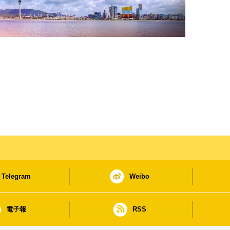
Telegram
Weibo
電子報
RSS