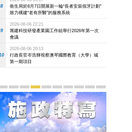
8
衛生局於8月7日開展新一輪“長者安裝假牙計劃”
致力構建“老有所醫”的服務系統
2026-08-06 22:21
9
籌建科技研發產業園工作組舉行2026年第一次
會議
2026-08-06 20:13
10
行政長官岑浩輝視察澳琴國際教育（大學）城
第一期項目
宣傳及推廣
賡續中葡傳統友誼 續寫“一國兩制”新篇章 — 澳門“一國
澳門名片集
行政長官岑浩輝11月18日發表2026年施政報
施政特寫
澳門特別行政區經濟和社會發展第二個五
橫琴粵澳深度合作區專題網站
施政小講堂
走進澳門
澳門相簿2020
《澳门微视