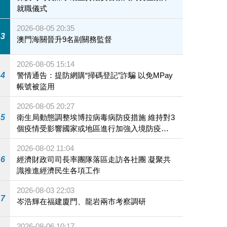
就職儀式
2026-08-05 20:35
3
澳門海關晉升9名副關務監督
2026-08-05 15:14
4
警情通告：提防網購“掃碼登記”詐騙 以免MPay
帳號被盜用
2026-08-05 20:27
5
衛生局動態調整埃博拉病毒病防疫措施 維持對3
個疫情受影響國家或地區進行加強入境防疫措
施
2026-08-02 11:04
6
經濟財政司司長率團隊落區走訪各社團 凝聚共
識推進經濟民生各項工作
2026-08-03 22:03
7
岑浩輝在福建廈門、龍岩兩市考察調研
2026-08-06 10:17