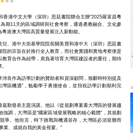
1
2
3
香港中文大學（深圳）思廷書院聯合主辦“2025羅富昌粵
與為期11天的區域調研與社會考察，通過產教融合、文化參
為粵港澳大灣區高質量發展注入新動能。
美兒、港中大崇基學院院長關美寶和港中大（深圳）思廷書
書院的宗旨在於推行全人教育，而社會實踐和實地考察便是
以教育合作為紐帶，肩負著培育大灣區建設者的重任，期待
懷。
李沛良作為訪學計劃的贊助者和資深顧問，致辭時特別提及
下的灣區機遇”，勉勵學子勇擔使命，並預祝訪學計劃順利完
凌嘉勤發表主題演講。他以《從規劃專案看大灣區的發展趨
他強調，大灣區是“國家區域發展戰略的核心載體”，其規劃
競爭。他坦言，時下挑戰與機遇並存，大灣區必須迎難而
事業、成就自我的黃金視窗。”