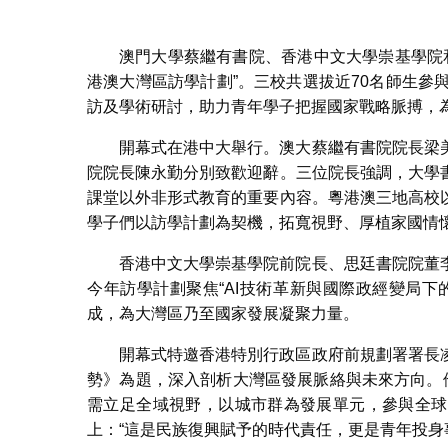
澳門大學蔡繼有書院、香港中文大學崇基學院和
港澳大灣區訪學計劃”。三校共選拔近70名師生參
訪及學術研討，助力青年學子把握國家戰略脈搏，
開幕式在港中大舉行。澳大蔡繼有書院院長梁
院院長陳永勤分別致歡迎辭。三位院長強調，大學
課堂以外非形式教育的重要內容。粵港澳三地高校
學子們以訪學計劃為契機，拓寬視野、厚植家國情
香港中文大學崇基學院前院長、思廷書院院董
今年訪學計劃聚焦“AI技術革新與國際政經變局
成，為大灣區乃至國家發展凝聚力量。
開幕式特邀香港特別行政區政府前規劃署署長
勢》為題，深入剖析大灣區發展脈絡與未來方向。
需立足全域視野，以城市群為發展單元，參與全球
上：“這是民族復興賦予的時代責任，更是青年投身