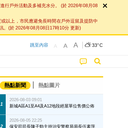
外活動及多補充水分。 (於 2026年08月08
度或以上，市民應避免長時間在戶外逗留及提防中
026年08月08日17時10分 更新)
A
A
跳至內容
33°
C
A
熱點新聞
熱點圖片
2026-08-03 09:01
1
新城A區A1至A4及A12地段經屋單位售價公佈
2026-08-05 22:25
2
保安司司長陳子勁主持治安警察局局長伍素萍