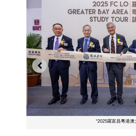
上一則
“2025羅富昌粵港