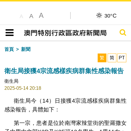
A
C
A
30°
A
搜尋
目錄
首頁
新聞
繁
简
PT
衛生局接獲4宗流感樣疾病群集性感染報告
衛生局
2025-05-14 20:18
衛生局今（14）日接獲4宗流感樣疾病群集性
感染報告，具體如下：
第一宗，患者是位於南灣家辣堂街的聖羅撒女