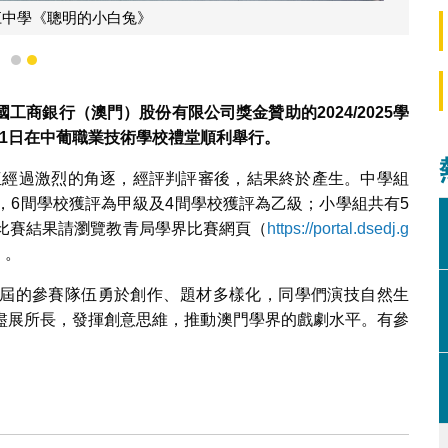
江中學《聰明的小白兔》
1
2
國工商銀行（澳門）股份有限公司獎金贊助的
2024/2025
學
1
日在中葡職業技術學校禮堂順利舉行。
隊伍經過激烈的角逐，經評判評審後，結果終於產生。中學組
，6間學校獲評為甲級及4間學校獲評為乙級；小學組共有5
細比賽結果請瀏覽教青局學界比賽網頁（
https://portal.dsedj.g
）。
屆的參賽隊伍勇於創作、題材多樣化，同學們演技自然生
盡展所長，發揮創意思維，推動澳門學界的戲劇水平。有參