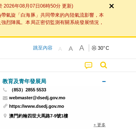
6年08月07日06時50分 更新)
熱帶氣旋「白海豚」共同帶來的內陸氣流影響，本
及強烈陣風。本局正密切監測有關系統發展情況，
A
A
跳至內容
30°
C
A
教育及青年發展局
（853）2855 5533
webmaster@dsedj.gov.mo
https://www.dsedj.gov.mo
澳門約翰四世大馬路7-9號1樓
+ 更多