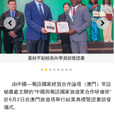
上一則
下一
葉桂平副校長向學員頒發證書
1
2
3
4
5
6
7
8
由中國—葡語國家經貿合作論壇（澳門）常設
秘書處主辦的“中國與葡語國家旅遊業合作研修班”
於5月2日在澳門旅遊塔舉行結業典禮暨證書頒發
儀式。