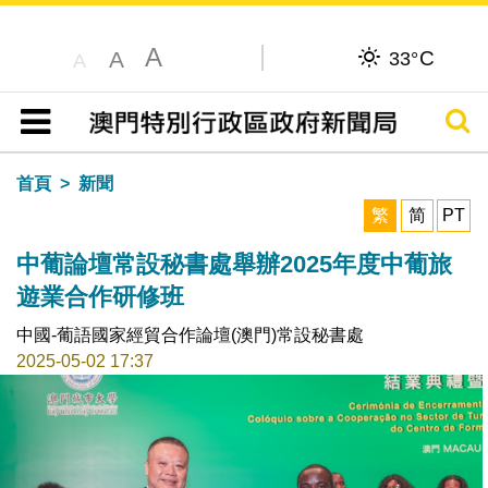
A
C
A
33°
A
搜尋
目錄
首頁
新聞
繁
简
PT
中葡論壇常設秘書處舉辦2025年度中葡旅
遊業合作研修班
中國-葡語國家經貿合作論壇(澳門)常設秘書處
2025-05-02 17:37