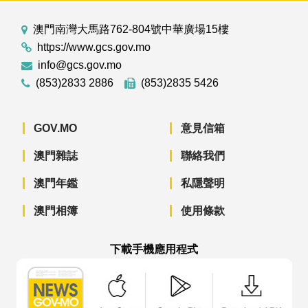
澳門南灣大馬路762-804號中華廣場15樓
https://www.gcs.gov.mo
info@gcs.gov.mo
(853)2833 2886
(853)2835 5426
GOV.MO
意見信箱
澳門雜誌
聯絡我們
澳門年鑑
私隱聲明
澳門相簿
使用條款
下載手機應用程式
澳門政府新聞 APP - App Store 下載
澳門政府新聞 APP - Googl
澳門政府新聞 