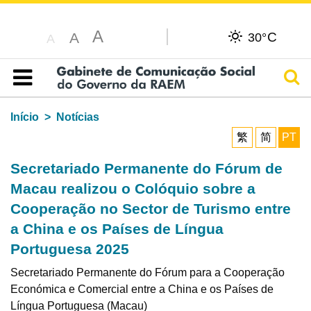
A
C
A
30°
A
Pesq
Índice
Início
Notícias
繁
简
PT
Secretariado Permanente do Fórum de
Macau realizou o Colóquio sobre a
Cooperação no Sector de Turismo entre
a China e os Países de Língua
Portuguesa 2025
Secretariado Permanente do Fórum para a Cooperação
Económica e Comercial entre a China e os Países de
Língua Portuguesa (Macau)