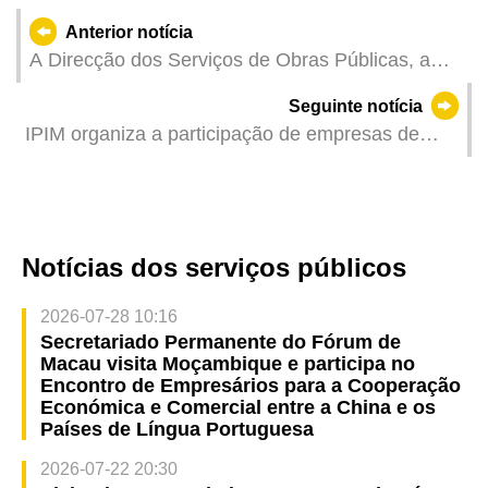
Anterior notícia
A Direcção dos Serviços de Obras Públicas, a
Direcção dos Serviços de Assuntos Marítimos e
Seguinte notícia
de Água e a Direcção dos Serviços para os
IPIM organiza a participação de empresas de
Assuntos Laborais estão muito atentas ao
Macau na maior feira de exportação de produtos
incidente ocorrido na obra da via de acesso A3
alimentares de Portugal e realiza pela primeira
vez em Lisboa o roadshow da 2.ª C-PLPEX
Notícias dos serviços públicos
2026-07-28 10:16
Secretariado Permanente do Fórum de
Macau visita Moçambique e participa no
Encontro de Empresários para a Cooperação
Económica e Comercial entre a China e os
Países de Língua Portuguesa
2026-07-22 20:30